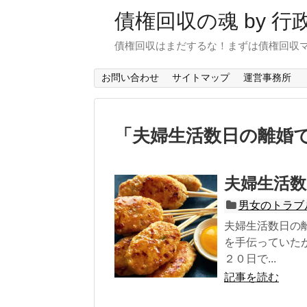
債権回収の魂 by 
債権回収はまだするな！まずは債権回収
お問い合わせ
サイトマップ
運営事務所
「
夫婦生活数日の離婚
夫婦生活数
男女のトラブ
夫婦生活数日の
を手伝っていた
２０日で...
記事を読む