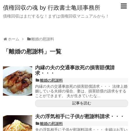
債権回収の魂 by 行政書士亀頭事務所
債権回収はまだするな！まずは債権回収マニュアルから！
ホーム
離婚の慰謝料
「
離婚の慰謝料
」
一覧
内縁の夫の交通事故死の損害賠償請
求・・・
離婚の慰謝料
内縁の夫の交通事故死の損害賠償請求・・・ 法律上婚
姻している夫婦の場合、妻は、損害賠償の請求をする
ことができます。 夫が生きていたな...
記事を読む
夫の浮気相手に子供が慰謝料請求・・・
離婚の慰謝料
夫の浮気相手に子供が慰謝料請求・・・ 夫婦はお互い