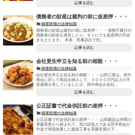
記事を読む
債務者の財産は裁判の前に仮差押・・・
損害賠償の法律知識
債務者の財産は裁判の前に仮差押・・・ 債務不履行の
債務者の財産を発見したら、すぐにでも仮差押の手続
きをとります。 本来、民事訴訟で判...
記事を読む
会社更生申立を知る前の相殺・・・
損害賠償の法律知識
会社更生申立を知る前の相殺・・・ 山田工業は、田中
商会に対して商品を納入して、３０００万円以上の手
形債権を有していましたが、田中商会が会社...
記事を読む
公正証書で代金供託前の差押・・・
損害賠償の法律知識
公正証書で代金供託前の差押・・・ 山田建設は仲間の
斉藤実業から頼まれて、前の請負人である田中商会が
中途で現場放棄した建築工事を斉藤実業の下...