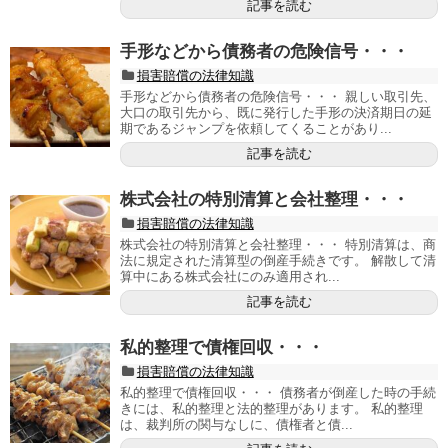
記事を読む
手形などから債務者の危険信号・・・
損害賠償の法律知識
手形などから債務者の危険信号・・・ 親しい取引先、
大口の取引先から、既に発行した手形の決済期日の延
期であるジャンプを依頼してくることがあり...
記事を読む
株式会社の特別清算と会社整理・・・
損害賠償の法律知識
株式会社の特別清算と会社整理・・・ 特別清算は、商
法に規定された清算型の倒産手続きです。 解散して清
算中にある株式会社にのみ適用され...
記事を読む
私的整理で債権回収・・・
損害賠償の法律知識
私的整理で債権回収・・・ 債務者が倒産した時の手続
きには、私的整理と法的整理があります。 私的整理
は、裁判所の関与なしに、債権者と債...