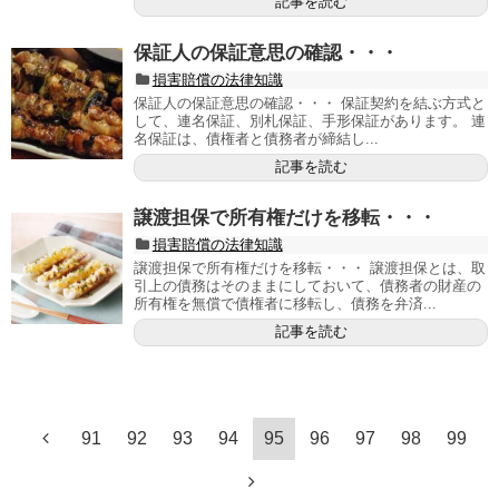
記事を読む
保証人の保証意思の確認・・・
損害賠償の法律知識
保証人の保証意思の確認・・・ 保証契約を結ぶ方式と
して、連名保証、別札保証、手形保証があります。 連
名保証は、債権者と債務者が締結し...
記事を読む
譲渡担保で所有権だけを移転・・・
損害賠償の法律知識
譲渡担保で所有権だけを移転・・・ 譲渡担保とは、取
引上の債務はそのままにしておいて、債務者の財産の
所有権を無償で債権者に移転し、債務を弁済...
記事を読む
91
92
93
94
95
96
97
98
99