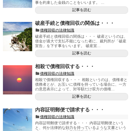
事を約束した金銭のことをいいます。 ...
記事を読む
破産手続と債権回収の関係は・・・
債権回収の法律知識
破産手続と債権回収の関係は・・・ 破産というのは、
借金が過大で支払不能になった者に、裁判所が「破産
宣告」を下す事をいいます。 破産宣...
記事を読む
相殺で債権回収する・・・
債権回収の法律知識
相殺で債権回収する・・・ 相殺というのは、債権者と
債務者とが、お互いに債権を持っている場合に、一方
の意思表示によって、対等額だけ双方の債権...
記事を読む
内容証明郵便で請求する・・・
債権回収の法律知識
内容証明郵便で請求する・・・ 内容証明郵便という
と、何か法律的な効力を持っているような文書という