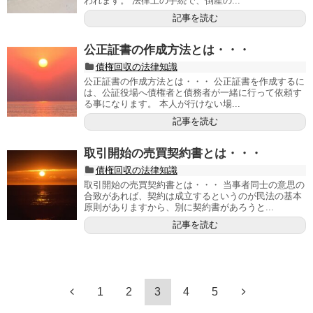
われます。 法律上の手続で、倒産の...
記事を読む
公正証書の作成方法とは・・・
債権回収の法律知識
公正証書の作成方法とは・・・ 公正証書を作成するに
は、公証役場へ債権者と債務者が一緒に行って依頼す
る事になります。 本人が行けない場...
記事を読む
取引開始の売買契約書とは・・・
債権回収の法律知識
取引開始の売買契約書とは・・・ 当事者同士の意思の
合致があれば、契約は成立するというのが民法の基本
原則がありますから、別に契約書があろうと...
記事を読む
1
2
3
4
5