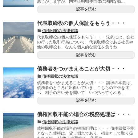
感じがしますが、内容証明郵便自体に法的な効...
記事を読む
代表取締役の個人保証をもらう・・・
債権回収の法律知識
代表取締役の個人保証をもらう・・・ 法的には、会社
の行った取引行為について、代表取締役である社長や
他の取締役も、なんら個人的な責任を負うわ...
記事を読む
債務者をつかまえることが大切・・・
債権回収の法律知識
債務者をつかまえることが大切・・・ 請求の本筋は、
債務者のところに出向いていき、こちらの主張を述
べ、相手の言い分を聞いて、いつ払ってくれる...
記事を読む
債権回収不能の場合の税務処理は・・・
債権回収の法律知識
債権回収不能の場合の税務処理は・・・ 債権回収不能
となった債権は、貸し倒れであり、損金として取り扱