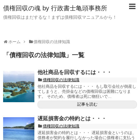
債権回収の魂 by 行政書士亀頭事務所
債権回収はまだするな！まずは債権回収マニュアルから！
ホーム
債権回収の法律知識
「
債権回収の法律知識
」
一覧
他社商品を回収するには・・・
債権回収の法律知識
他社商品を回収するには・・・ もし取引会社が倒産し
てしまうと、売掛金などの債権回収は困難になりま
す。 そのため、債権者は死に物狂いで...
記事を読む
遅延損害金の特約とは・・・
債権回収の法律知識
遅延損害金の特約とは・・・ 遅延損害金というのは、
債務者が契約を履行しなかった場合に債権者に支払う