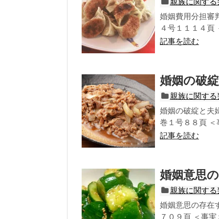
親族に関する
婚姻費用分担審
４号１１１４頁 
記事を読む
婚姻の破綻
親族に関する
婚姻の破綻と夫
巻１号８８頁 ＜
記事を読む
婚姻意思
親族に関する
婚姻意思の存在
７０９頁 ＜事実