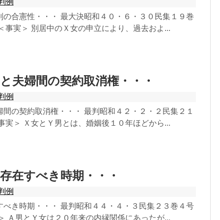
判例
判の合憲性・・・ 最大決昭和４０・６・３０民集１９巻
＜事実＞ 別居中のＸ女の申立により、過去およ...
と夫婦間の契約取消権・・・
判例
婦間の契約取消権・・・ 最判昭和４２・２・２民集２１
事実＞ Ｘ女とＹ男とは、婚姻後１０年ほどから...
の存在すべき時期・・・
判例
すべき時期・・・ 最判昭和４４・４・３民集２３巻４号
＞ Ａ男とＹ女は２０年来の内縁関係にあったが...