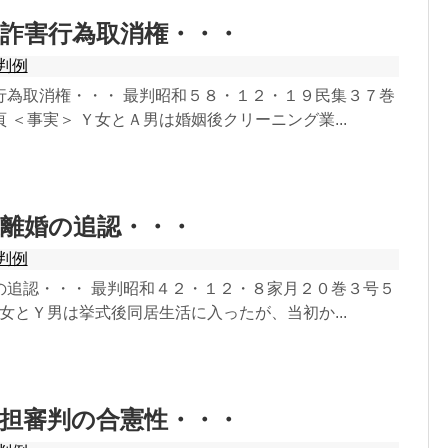
詐害行為取消権・・・
判例
行為取消権・・・ 最判昭和５８・１２・１９民集３７巻
 ＜事実＞ Ｙ女とＡ男は婚姻後クリーニング業...
離婚の追認・・・
判例
の追認・・・ 最判昭和４２・１２・８家月２０巻３号５
Ｘ女とＹ男は挙式後同居生活に入ったが、当初か...
担審判の合憲性・・・