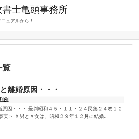
行政書士亀頭事務所
マニュアルから！
一覧
と離婚原因・・・
判例
婚原因・・・ 最判昭和４５・１１・２４民集２４巻１２
事実＞ Ｘ男とＡ女は、昭和２９年１２月に結婚...