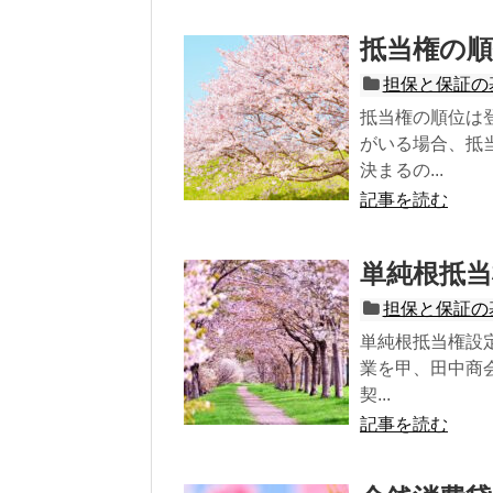
抵当権の順
担保と保証の
抵当権の順位は
がいる場合、抵
決まるの...
記事を読む
単純根抵当
担保と保証の
単純根抵当権設
業を甲、田中商
契...
記事を読む