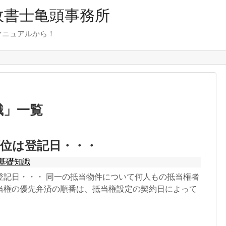
行政書士亀頭事務所
マニュアルから！
識
」
一覧
位は登記日・・・
基礎知識
登記日・・・ 同一の抵当物件について何人もの抵当権者
当権の優先弁済の順番は、抵当権設定の契約日によって