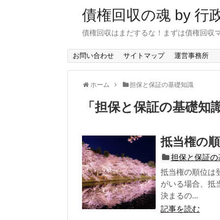
債権回収の魂 by 
債権回収はまだするな！まずは債権回収
お問い合わせ
サイトマップ
運営事務所
ホーム
担保と保証の基礎知識
「
担保と保証の基礎知
抵当権の順
担保と保証の
抵当権の順位は
がいる場合、抵
決まるの...
記事を読む