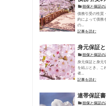
担保と保証の
債務引受の性質
約によって債務
の...
記事を読む
身元保証と
担保と保証の
身元保証と身元
を結ぶとき、こ
者...
記事を読む
連帯保証書
担保と保証の