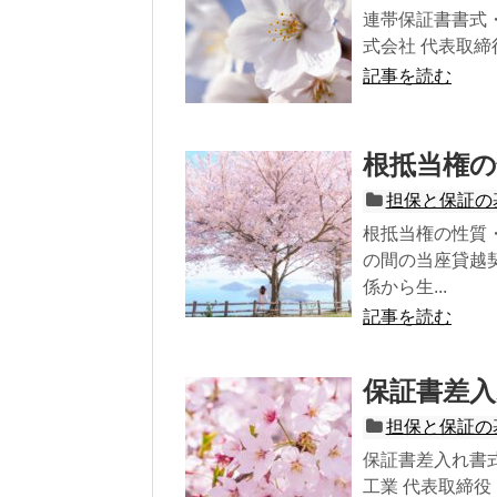
連帯保証書書式・
式会社 代表取締
記事を読む
根抵当権の
担保と保証の
根抵当権の性質
の間の当座貸越
係から生...
記事を読む
保証書差入
担保と保証の
保証書差入れ書式
工業 代表取締役