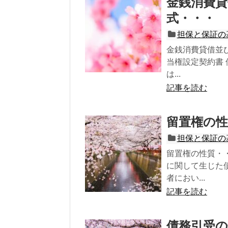
金銭消費貸
式・・・
担保と保証の
金銭消費貸借並
当権設定契約書
は...
記事を読む
留置権の性
担保と保証の
留置権の性質・
に関して生じた
者におい...
記事を読む
債務引受の