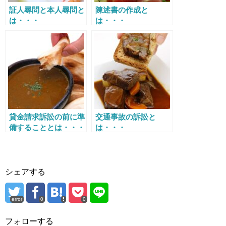
証人尋問と本人尋問と
陳述書の作成と
は・・・
は・・・
貸金請求訴訟の前に準
交通事故の訴訟と
備することとは・・・
は・・・
シェアする
error
0
0
フォローする