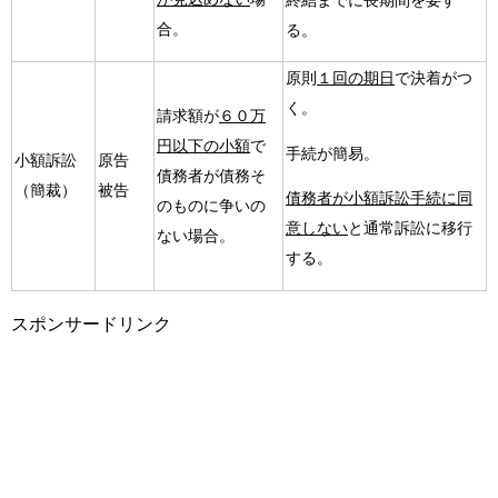
終結までに長期間を要す
合。
る。
原則
１回の期日
で決着がつ
く。
請求額が
６０万
円以下の小額
で
手続が簡易。
小額訴訟
原告
債務者が債務そ
（簡裁）
被告
債務者が小額訴訟手続に同
のものに争いの
意しない
と通常訴訟に移行
ない場合。
する。
スポンサードリンク