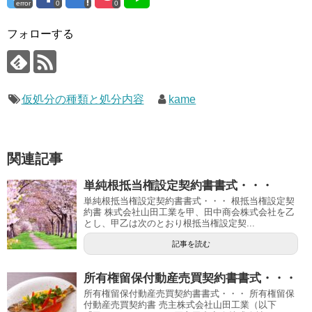
error
0
0
フォローする
仮処分の種類と処分内容
kame
関連記事
単純根抵当権設定契約書書式・・・
単純根抵当権設定契約書書式・・・ 根抵当権設定契
約書 株式会社山田工業を甲、田中商会株式会社を乙
とし、甲乙は次のとおり根抵当権設定契...
記事を読む
所有権留保付動産売買契約書書式・・・
所有権留保付動産売買契約書書式・・・ 所有権留保
付動産売買契約書 売主株式会社山田工業（以下