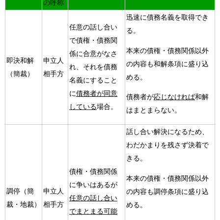
の呼称
迅速に債務名義を取得でき
任意の話し合い
る。
で債権・債務関
本来の債権・債務関係以外
係に合意がなさ
即決和解
申立人
の内容も和解条項に盛り込
れ、それを債務
（簡裁）
相手方
める。
名義にすること
に
債務者が同意
債務者が
応じなければ
和解
している
場合。
はまとまらない。
話し合い解決になるため、
わだかまりを残さず決着で
きる。
債権・債務関係
本来の債権・債務関係以外
に争いはあるが
調停（簡
申立人
の内容も調停条項に盛り込
任意の話し合い
裁・地裁）
相手方
める。
でまとまる可能