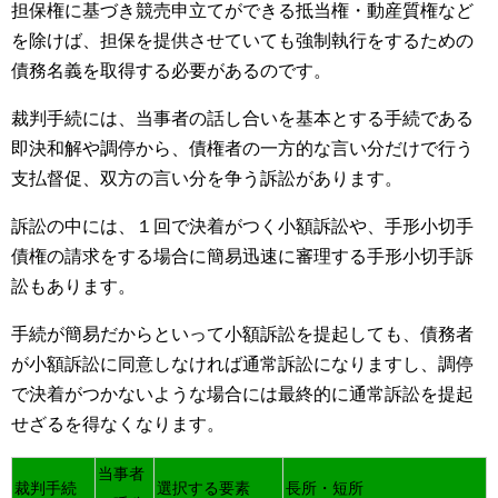
担保権に基づき競売申立てができる抵当権・動産質権など
を除けば、担保を提供させていても強制執行をするための
債務名義を取得する必要があるのです。
裁判手続には、当事者の話し合いを基本とする手続である
即決和解や調停から、債権者の一方的な言い分だけで行う
支払督促、双方の言い分を争う訴訟があります。
訴訟の中には、１回で決着がつく小額訴訟や、手形小切手
債権の請求をする場合に簡易迅速に審理する手形小切手訴
訟もあります。
手続が簡易だからといって小額訴訟を提起しても、債務者
が小額訴訟に同意しなければ通常訴訟になりますし、調停
で決着がつかないような場合には最終的に通常訴訟を提起
せざるを得なくなります。
当事者
裁判手続
選択する要素
長所・短所