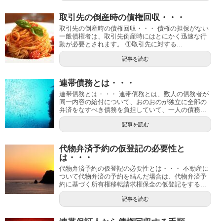
取引先の倒産時の債権回収・・・
取引先の倒産時の債権回収・・・ 債権の担保がない
一般債権者は、取引先倒産時にはとにかく迅速な行
動が必要とされます。 ①取引先に対する...
記事を読む
連帯債務とは・・・
連帯債務とは・・・ 連帯債務とは、数人の債務者が
同一内容の給付について、おのおのが独立に全部の
弁済をなすべき債務を負担していて、一人の債務...
記事を読む
代物弁済予約の仮登記の必要性と
は・・・
代物弁済予約の仮登記の必要性とは・・・ 不動産に
ついて代物弁済の予約を結んだ場合は、代物弁済予
約に基づく所有権移転請求権保全の仮登記をする...
記事を読む