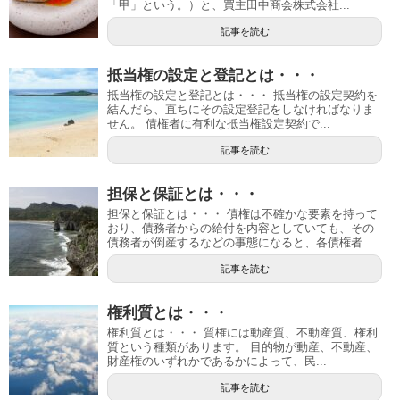
「甲」という。）と、買主田中商会株式会社...
記事を読む
抵当権の設定と登記とは・・・
抵当権の設定と登記とは・・・ 抵当権の設定契約を
結んだら、直ちにその設定登記をしなければなりま
せん。 債権者に有利な抵当権設定契約で...
記事を読む
担保と保証とは・・・
担保と保証とは・・・ 債権は不確かな要素を持って
おり、債務者からの給付を内容としていても、その
債務者が倒産するなどの事態になると、各債権者...
記事を読む
権利質とは・・・
権利質とは・・・ 質権には動産質、不動産質、権利
質という種類があります。 目的物が動産、不動産、
財産権のいずれかであるかによって、民...
記事を読む