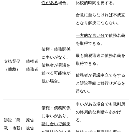
性がある
場合。
比較的時間を要する。
合意に至らなければ不成立
となり解決にならない。
一方的な言い分
で債務名義
を取得できる。
債権・債務関係
最も簡易迅速に債務名義を
に争いがなく、
支払督促
債権者
取得できる。
債務者が異議を
（簡裁）
債務者
述べる可能性が
債務者が異議申立てをする
低い
場合。
と訴訟手続に移行せざるを
得ない。
争いがある場合でも裁判所
債権・債務関係
の終局的な判断をあおげ
に争いがあり、
訴訟（簡
原告
る。
話し合いで解決
裁・地裁）
被告
が見込めない
場