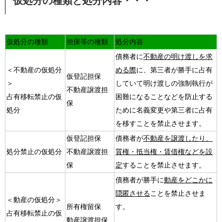
仮処分の種類と処分内容・・・
仮処分の種類
担保等の種類
処分内容
債務者に
不動産の明け渡しを求
＜不動産の仮処分
める際
に、第三者が勝手に占有
仮登記担保
＞
していて明け渡しの強制執行が
不動産譲渡担
占有移転禁止の仮
困難になることなどを防止する
保
処分
ために名義変更や第三者に占有
を移すことを禁止させます。
仮登記担保
債務者が
不動産を譲渡したり、
処分禁止の仮処分
不動産譲渡担
質権・抵当権・賃借権などを設
保
定
することを禁止させます。
債務者が勝手に
動産をどこかに
隠匿させる
ことを禁止させま
＜動産の仮処分＞
所有権留保
す。
占有移転禁止の仮
動産譲渡担保