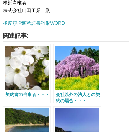
根抵当権者
株式会社山田工業 殿
極度額増額承諾書雛形WORD
関連記事:
契約書の当事者・・・
会社以外の法人との契
約の場合・・・