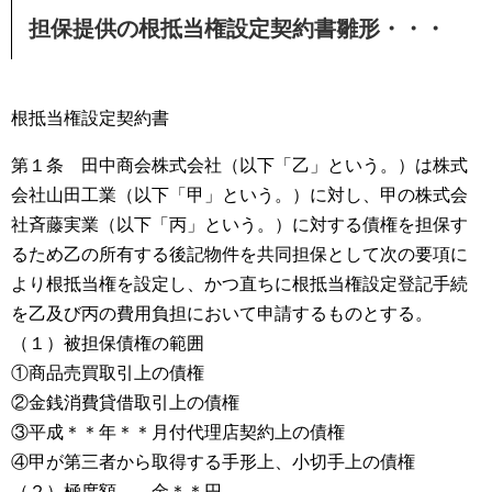
担保提供の根抵当権設定契約書雛形・・・
根抵当権設定契約書
第１条 田中商会株式会社（以下「乙」という。）は株式
会社山田工業（以下「甲」という。）に対し、甲の株式会
社斉藤実業（以下「丙」という。）に対する債権を担保す
るため乙の所有する後記物件を共同担保として次の要項に
より根抵当権を設定し、かつ直ちに根抵当権設定登記手続
を乙及び丙の費用負担において申請するものとする。
（１）被担保債権の範囲
①商品売買取引上の債権
②金銭消費貸借取引上の債権
③平成＊＊年＊＊月付代理店契約上の債権
④甲が第三者から取得する手形上、小切手上の債権
（２）極度額 金＊＊円