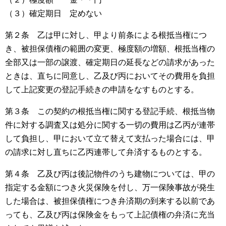
（３）確定期日 定めない
第２条 乙は甲に対し、甲より前条による根抵当権につ
き、被担保債権の範囲の変更、極度額の増額、根抵当権の
全部又は一部の譲渡、確定期日の延長などの請求があった
ときは、直ちに同意し、乙及び丙においてその費用を負担
して上記変更の登記手続きの申請をなすものとする。
第３条 この契約の根抵当権に関する登記手続、根抵当物
件に対する調査又は処分に関する一切の費用は乙丙が連帯
して負担し、甲において立て替えて支払った場合には、甲
の請求に対し直ちに乙丙連帯して弁済するものとする。
第４条 乙及び丙は後記物件のうち建物については、甲の
指定する金額につき火災保険を付し、万一保険事故が発生
した場合は、被担保債権につき弁済期の到来する以前であ
っても、乙及び丙は保険金をもって上記債権の弁済に充当