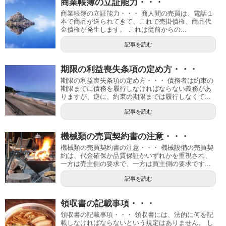
商業帳簿の立証能力・・・
商業帳簿の立証能力・・・ 商人間の売買は、電話１
本で商品が送られてきて、これで売掛債権、商品代
金債権が発生します。 これは従前からの...
記事を読む
期限の利益喪失条項の定め方・・・
期限の利益喪失条項の定め方・・・ 債務者は約束の
期限までに債務を履行しなければならない義務があ
りますが、逆に、約束の期限までは履行しなくて...
記事を読む
機械類の売買契約書の注意・・・
機械類の売買契約書の注意・・・ 機械設備の売買契
約は、代金確保か品質保証かいずれかを重視され、
一方は売主側の要求で、一方は買主側の要求です...
記事を読む
領収書の記載事項・・・
領収書の記載事項・・・ 領収書には、法的に何を記
載しなければならないという規定はありません。 し