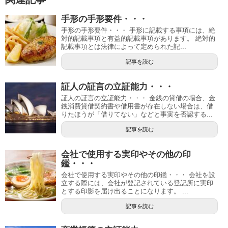
手形の手形要件・・・
手形の手形要件・・・ 手形に記載する事項には、絶
対的記載事項と有益的記載事項があります。 絶対的
記載事項とは法律によって定められた記...
記事を読む
証人の証言の立証能力・・・
証人の証言の立証能力・・・ 金銭の貸借の場合、金
銭消費貸借契約書や借用書が存在しない場合は、借
りたほうが「借りてない」などと事実を否認する...
記事を読む
会社で使用する実印やその他の印
鑑・・・
会社で使用する実印やその他の印鑑・・・ 会社を設
立する際には、会社が登記されている登記所に実印
とする印影を届け出ることになります。 ...
記事を読む