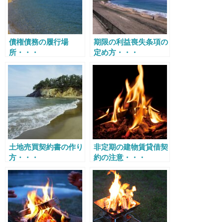
債権債務の履行場
期限の利益喪失条項の
所・・・
定め方・・・
土地売買契約書の作り
非定期の建物賃貸借契
方・・・
約の注意・・・