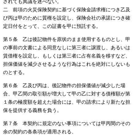
されても異議を述べない。
二 前項の火災保険契約に基づく保険金請求権につき乙及
び丙は甲のために質権を設定し、保険会社の承諾につき確
定日付をとって、この証書を甲に預託する。
第５条 乙は後記物件を原状のまま使用するものとし、甲
の事前の文書による同意なしに第三者に譲渡し、あるいは
賃借権を設定し、もしくは第三者に占有名義を移すなど、
担保価値を減少させるような行為はこれを絶対にしないも
のとする。
第６条 乙及び丙は、後記物件の担保価値が減少した場
合、甲乙間の取引額が増大して甲の乙に対する債権額が第
１条の極度額を超えた場合には、甲の請求により新たな担
保を提供する義務を負う。
第７条 本契約に規定のない事項については甲丙間のその
余の契約の各条項が適用される、