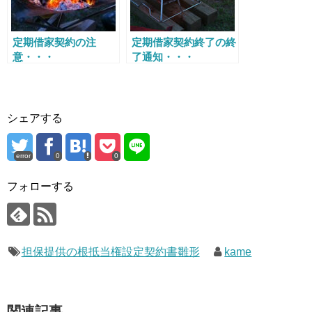
定期借家契約の注
定期借家契約終了の終
意・・・
了通知・・・
シェアする
error
0
0
フォローする
担保提供の根抵当権設定契約書雛形
kame
関連記事