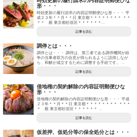
時効更新の履行請求の内容証明郵便ひな
形・・・
時効更新の履行請求の内容証明郵便ひな形・・・ 平
成２３年＊＊月＊＊日 東京都＊＊＊＊＊＊＊＊ ＊＊
＊＊ 殿 東京都杉並区＊＊＊＊＊＊...
記事を読む
調停とは・・・
調停とは・・・ 調停は、第三者である調停機関が紛
争の当事者双方の合意が得られるように説得しなが
ら、和解が成立するために調整する手続です。 ...
記事を読む
借地権の契約解除の内容証明郵便ひな
形・・・
借地権の契約解除の内容証明郵便ひな形・・・ 平成
２３年＊＊月＊＊日 東京都＊＊＊＊＊＊＊＊ ＊＊＊
＊ 殿 東京都杉並区＊＊＊＊＊＊ ...
記事を読む
仮差押、仮処分等の保全処分とは・・・