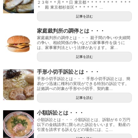
２３年＊＊月＊＊日 東京都＊＊＊＊＊＊＊＊ ＊＊＊
＊ 殿 東京都杉並区＊＊＊＊＊＊ ...
記事を読む
家庭裁判所の調停とは・・・
家庭裁判所の調停とは・・・ 親子間の争いや夫婦間
の争い、相続関係の争いなどの家事事件を扱うに
は、家事審判法という法律があります。 家...
記事を読む
手形小切手訴訟とは・・・
手形小切手訴訟とは・・・ 手形小切手訴訟とは、簡
易かつ迅速に権利の実現ができる特別の訴訟です。
証拠調べの対象が手形や小切手、契約書...
記事を読む
小額訴訟とは・・・
小額訴訟とは・・・ 小額訴訟とは、訴額が６０万円
以下の金銭請求に限られた訴訟をいいます。 動産の
引渡を請求する訴えなどの場合には、こ...