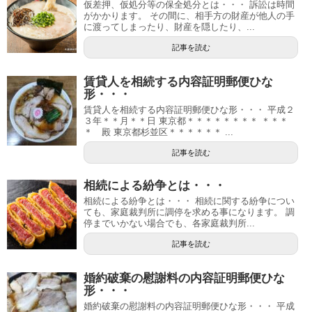
仮差押、仮処分等の保全処分とは・・・ 訴訟は時間
がかかります。 その間に、相手方の財産が他人の手
に渡ってしまったり、財産を隠したり、...
記事を読む
賃貸人を相続する内容証明郵便ひな
形・・・
賃貸人を相続する内容証明郵便ひな形・・・ 平成２
３年＊＊月＊＊日 東京都＊＊＊＊＊＊＊＊ ＊＊＊
＊ 殿 東京都杉並区＊＊＊＊＊＊ ...
記事を読む
相続による紛争とは・・・
相続による紛争とは・・・ 相続に関する紛争につい
ても、家庭裁判所に調停を求める事になります。 調
停までいかない場合でも、各家庭裁判所...
記事を読む
婚約破棄の慰謝料の内容証明郵便ひな
形・・・
婚約破棄の慰謝料の内容証明郵便ひな形・・・ 平成