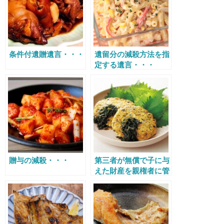
条件付遺贈遺言・・・
遺留分の減殺方法を指
定する遺言・・・
贈与の減殺・・・
第三者が無償で子に与
えた財産を親権者に管
理させる意思表
示・・・