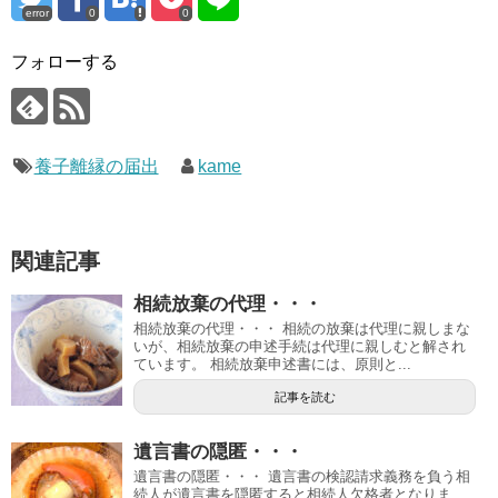
error
0
0
フォローする
養子離縁の届出
kame
関連記事
相続放棄の代理・・・
相続放棄の代理・・・ 相続の放棄は代理に親しまな
いが、相続放棄の申述手続は代理に親しむと解され
ています。 相続放棄申述書には、原則と...
記事を読む
遺言書の隠匿・・・
遺言書の隠匿・・・ 遺言書の検認請求義務を負う相
続人が遺言書を隠匿すると相続人欠格者となりま