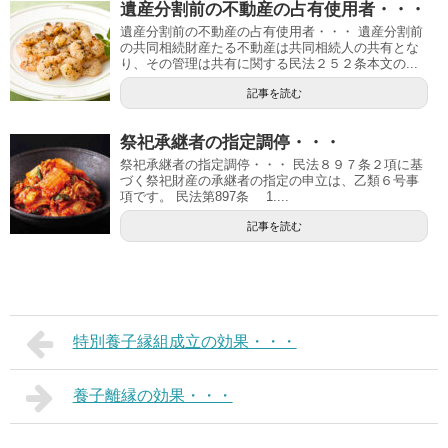
遺産分割前の不動産の占有使用者・・・
遺産分割前の不動産の占有使用者・・・ 遺産分割前
の共同相続財産たる不動産は共同相続人の共有とな
り、その管理は共有に関する民法２５２条本文の...
記事を読む
祭祀承継者の指定調停・・・
祭祀承継者の指定調停・・・ 民法８９７条２項に基
づく祭祀財産の承継者の指定の申立は、乙類６号事
項です。 民法第897条 1....
記事を読む
特別養子縁組成立の効果・・・
養子離縁の効果・・・