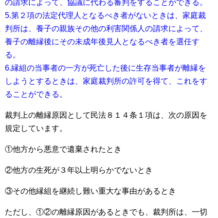
の請求によって、協議に代わる審判をすることができる。
5.第２項の法定代理人となるべき者がないときは、家庭裁
判所は、養子の親族その他の利害関係人の請求によって、
養子の離縁後にその未成年後見人となるべき者を選任す
る。
6.縁組の当事者の一方が死亡した後に生存当事者が離縁を
しようとするときは、家庭裁判所の許可を得て、これをす
ることができる。
裁判上の離縁原因として民法８１４条１項は、次の原因を
規定しています。
①他方から悪意で遺棄されたとき
②他方の生死が３年以上明らかでないとき
③その他縁組を継続し難い重大な事由があるとき
ただし、①②の離縁原因があるときでも、裁判所は、一切