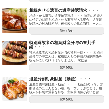
相続させる遺言の遺産確認請求・・・
相続させる遺言の遺産確認請求・・・ 特定の相続人
に特定の財産を相続させる遺言がある場合、遺産確
認請求の対象財産が、被相続人の死亡当時、同人...
記事を読む
特別縁故者の相続財産分与の審判手
続・・・
特別縁故者の相続財産分与の審判手続・・・ 相続財
産分与の申立人は、被相続人との特別の縁故関係を
明らかにしなければなりません。 家庭裁...
記事を読む
遺産分割対象財産（動産）・・・
遺産分割対象財産（動産）・・・ 動産類のうち、交
換価値のほとんどない膳、椀、びょうぶなどは、相
続人が特別の愛着を持ち、主観的価値が高いと認...
記事を読む