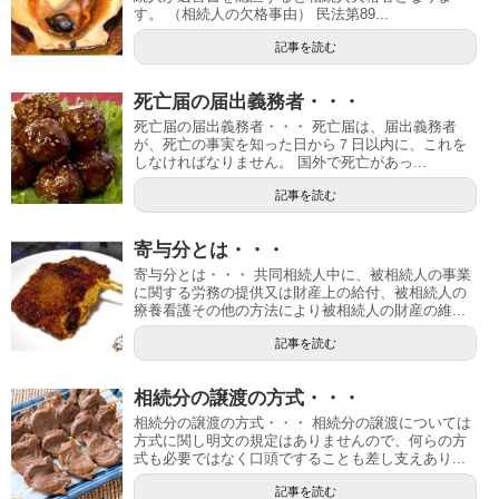
す。 （相続人の欠格事由） 民法第89...
記事を読む
死亡届の届出義務者・・・
死亡届の届出義務者・・・ 死亡届は、届出義務者
が、死亡の事実を知った日から７日以内に、これを
しなければなりません。 国外で死亡があっ...
記事を読む
寄与分とは・・・
寄与分とは・・・ 共同相続人中に、被相続人の事業
に関する労務の提供又は財産上の給付、被相続人の
療養看護その他の方法により被相続人の財産の維...
記事を読む
相続分の譲渡の方式・・・
相続分の譲渡の方式・・・ 相続分の譲渡については
方式に関し明文の規定はありませんので、何らの方
式も必要ではなく口頭ですることも差し支えあり...
記事を読む