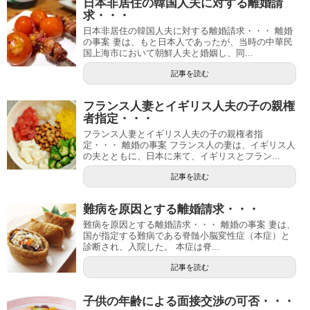
日本非居住の韓国人夫に対する離婚請
求・・・
日本非居住の韓国人夫に対する離婚請求・・・ 離婚
の事案 妻は、もと日本人であったが、当時の中華民
国上海市において朝鮮人夫と婚姻し、同...
記事を読む
フランス人妻とイギリス人夫の子の親権
者指定・・・
フランス人妻とイギリス人夫の子の親権者指
定・・・ 離婚の事案 フランス人の妻は、イギリス人
の夫とともに、日本に来て、イギリスとフラン...
記事を読む
難病を原因とする離婚請求・・・
難病を原因とする離婚請求・・・ 離婚の事案 妻は、
国が指定する難病である脊髄小脳変性症（本症）と
診断され、入院した。 本症は脊...
記事を読む
子供の年齢による面接交渉の可否・・・