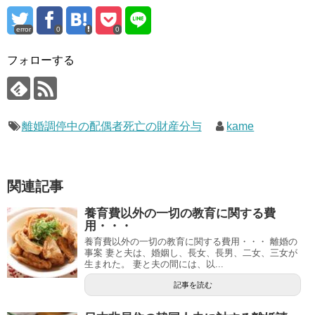
error
0
0
フォローする
離婚調停中の配偶者死亡の財産分与
kame
関連記事
養育費以外の一切の教育に関する費
用・・・
養育費以外の一切の教育に関する費用・・・ 離婚の
事案 妻と夫は、婚姻し、長女、長男、二女、三女が
生まれた。 妻と夫の間には、以...
記事を読む