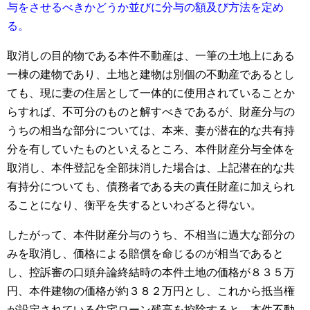
与をさせるべきかどうか並びに分与の額及び方法を定め
る。
取消しの目的物である本件不動産は、一筆の土地上にある
一棟の建物であり、土地と建物は別個の不動産であるとし
ても、現に妻の住居として一体的に使用されていることか
らすれば、不可分のものと解すべきであるが、財産分与の
うちの相当な部分については、本来、妻が潜在的な共有持
分を有していたものといえるところ、本件財産分与全体を
取消し、本件登記を全部抹消した場合は、上記潜在的な共
有持分についても、債務者である夫の責任財産に加えられ
ることになり、衡平を失するといわざると得ない。
したがって、本件財産分与のうち、不相当に過大な部分の
みを取消し、価格による賠償を命じるのが相当であると
し、控訴審の口頭弁論終結時の本件土地の価格が８３５万
円、本件建物の価格が約３８２万円とし、これから抵当権
が設定されている住宅ローン残高を控除すると、本件不動