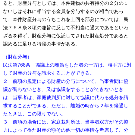
ると、財産分与としては、本件建物の共有持分の２分の１
ないしはそれに相当する金員を分与するのが相当であっ
て、本件財産分与のうちこれを上回る部分については、民
法７６８条３項の趣旨に反して不相当に過大であるといわ
ざるを得ず、財産分与に仮託してされた財産処分であると
認めるに足りる特段の事情がある。
（財産分与）
民法第768条 協議上の離婚をした者の一方は、相手方に対
して財産の分与を請求することができる。
２ 前項の規定による財産の分与について、当事者間に協
議が調わないとき、又は協議をすることができないとき
は、当事者は、家庭裁判所に対して協議に代わる処分を請
求することができる。ただし、離婚の時から２年を経過し
たときは、この限りでない。
３ 前項の場合には、家庭裁判所は、当事者双方がその協
力によって得た財産の額その他一切の事情を考慮して、分