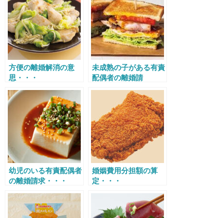
方便の離婚解消の意
未成熟の子がある有責
思・・・
配偶者の離婚請
求・・・
幼児のいる有責配偶者
婚姻費用分担額の算
の離婚請求・・・
定・・・