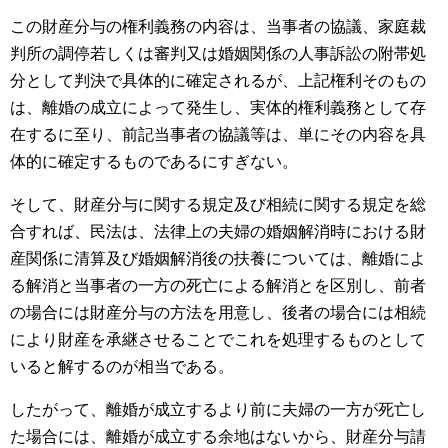
この財産分与の権利義務の内容は、当事者の協議、家庭裁
判所の調停若しくは審判又は婚姻関係の人事訴訟の附帯処
分として判決で具体的に確定されるが、上記権利そのもの
は、離婚の成立によって発生し、実体的権利義務として存
在するに至り、前記当事者の協議等は、単にその内容を具
体的に確定するものであるにすぎない。
そして、財産分与に関する規定及び相続に関する規定を総
合すれば、民法は、法律上の夫婦の婚姻解消時における財
産関係に清算及び婚姻解消後の扶養については、離婚によ
る解消と当事者の一方の死亡による解消とを区別し、前者
の場合には財産分与の方法を用意し、後者の場合には相続
により財産を承継させることでこれを処理するものとして
いると解するのが相当である。
したがって、離婚が成立するより前に夫婦の一方が死亡し
た場合には、離婚が成立する余地はないから、財産分与請