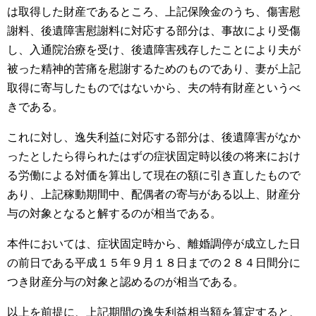
は取得した財産であるところ、上記保険金のうち、傷害慰
謝料、後遺障害慰謝料に対応する部分は、事故により受傷
し、入通院治療を受け、後遺障害残存したことにより夫が
被った精神的苦痛を慰謝するためのものであり、妻が上記
取得に寄与したものではないから、夫の特有財産というべ
きである。
これに対し、逸失利益に対応する部分は、後遺障害がなか
ったとしたら得られたはずの症状固定時以後の将来におけ
る労働による対価を算出して現在の額に引き直したもので
あり、上記稼動期間中、配偶者の寄与がある以上、財産分
与の対象となると解するのが相当である。
本件においては、症状固定時から、離婚調停が成立した日
の前日である平成１５年９月１８日までの２８４日間分に
つき財産分与の対象と認めるのが相当である。
以上を前提に、上記期間の逸失利益相当額を算定すると、