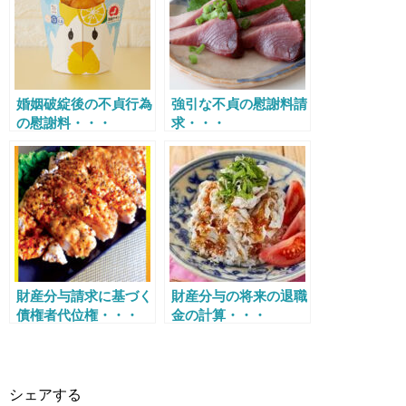
婚姻破綻後の不貞行為
強引な不貞の慰謝料請
の慰謝料・・・
求・・・
財産分与請求に基づく
財産分与の将来の退職
債権者代位権・・・
金の計算・・・
シェアする