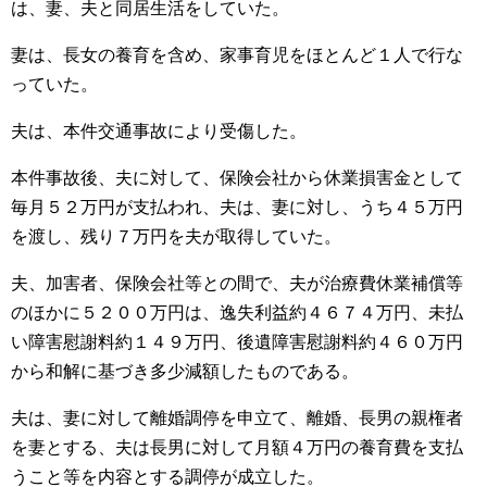
は、妻、夫と同居生活をしていた。
妻は、長女の養育を含め、家事育児をほとんど１人で行な
っていた。
夫は、本件交通事故により受傷した。
本件事故後、夫に対して、保険会社から休業損害金として
毎月５２万円が支払われ、夫は、妻に対し、うち４５万円
を渡し、残り７万円を夫が取得していた。
夫、加害者、保険会社等との間で、夫が治療費休業補償等
のほかに５２００万円は、逸失利益約４６７４万円、未払
い障害慰謝料約１４９万円、後遺障害慰謝料約４６０万円
から和解に基づき多少減額したものである。
夫は、妻に対して離婚調停を申立て、離婚、長男の親権者
を妻とする、夫は長男に対して月額４万円の養育費を支払
うこと等を内容とする調停が成立した。