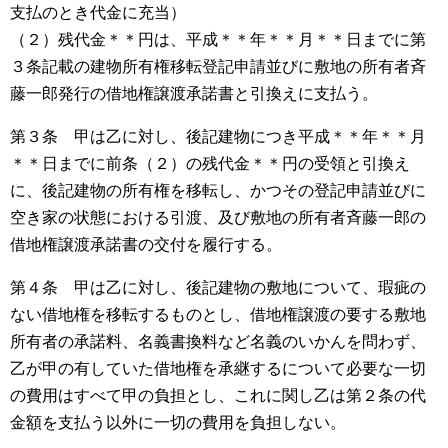
支払のとき代金に充当）
（２）残代金＊＊円は、平成＊＊年＊＊月＊＊日までに第
３条記載の建物所有権移転登記申請並びに敷地の所有者斉
藤一郎発行の借地権譲渡承諾書と引換えに支払う。
第３条 甲は乙に対し、後記建物につき平成＊＊年＊＊月
＊＊日までに前条（２）の残代金＊＊円の受領と引換え
に、後記建物の所有権を移転し、かつその登記申請並びに
空き家の状態における引渡、及び敷地の所有者斉藤一郎の
借地権譲渡承諾書の交付を履行する。
第４条 甲は乙に対し、後記建物の敷地について、瑕疵の
ない借地権を移転するものとし、借地権譲渡の要する敷地
所有者の承諾料、名義書換料など名義のいかんを問わず、
乙が甲の有していた借地権を承継するについて必要な一切
の費用はすべて甲の負担とし、これに関し乙は第２条の代
金額を支払う以外に一切の費用を負担しない。