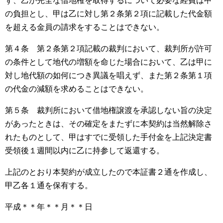
ず、乙が完全な借地権を取得するについて必要な経費は甲
の負担とし、甲は乙に対し第２条第２項に記載した代金額
を超える金員の請求をすることはできない。
第４条 第２条第２項記載の裁判において、裁判所が許可
の条件として地代の増額を命じた場合において、乙は甲に
対し地代額の如何につき異議を唱えず、また第２条第１項
の代金の減額を求めることはできない。
第５条 裁判所において借地権譲渡を承認しない旨の決定
があったときは、その確定をまたずに本契約は当然解除さ
れたものとして、甲はすでに受領した手付金を上記決定書
受領後１週間以内に乙に持参して返還する。
上記のとおり本契約が成立したので本証書２通を作成し、
甲乙各１通を保有する。
平成＊＊年＊＊月＊＊日