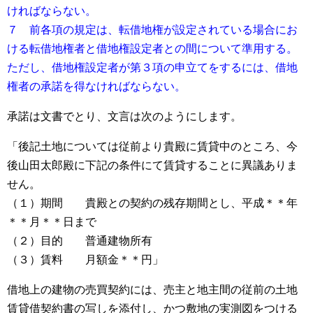
ければならない。
７ 前各項の規定は、転借地権が設定されている場合にお
ける転借地権者と借地権設定者との間について準用する。
ただし、借地権設定者が第３項の申立てをするには、借地
権者の承諾を得なければならない。
承諾は文書でとり、文言は次のようにします。
「後記土地については従前より貴殿に賃貸中のところ、今
後山田太郎殿に下記の条件にて賃貸することに異議ありま
せん。
（１）期間 貴殿との契約の残存期間とし、平成＊＊年
＊＊月＊＊日まで
（２）目的 普通建物所有
（３）賃料 月額金＊＊円」
借地上の建物の売買契約には、売主と地主間の従前の土地
賃貸借契約書の写しを添付し、かつ敷地の実測図をつける