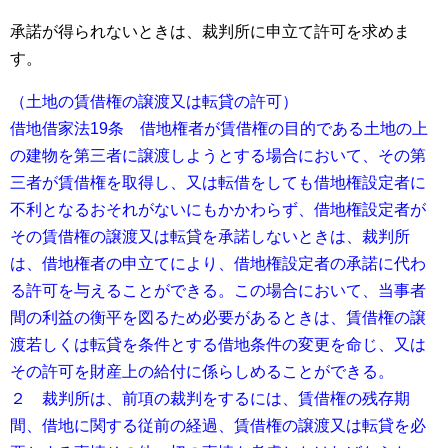
承諾が得られないときは、裁判所に申立て許可を求めま
す。
（土地の賃借権の譲渡又は転貸の許可）
借地借家法19条 借地権者が賃借権の目的である土地の上
の建物を第三者に譲渡しようとする場合において、その第
三者が賃借権を取得し、又は転借をしても借地権設定者に
不利となるおそれがないにもかかわらず、借地権設定者が
その賃借権の譲渡又は転貸を承諾しないときは、裁判所
は、借地権者の申立てにより、借地権設定者の承諾に代わ
る許可を与えることができる。この場合において、当事者
間の利益の衡平を図るため必要があるときは、賃借権の譲
渡若しくは転貸を条件とする借地条件の変更を命じ、又は
その許可を財産上の給付に係らしめることができる。
２ 裁判所は、前項の裁判をするには、賃借権の残存期
間、借地に関する従前の経過、賃借権の譲渡又は転貸を必