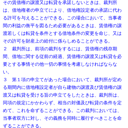
その賃借権の譲渡又は転貸を承諾しないときは、裁判所
は、借地権者の申立てにより、借地権設定者の承諾に代わ
る許可を与えることができる。この場合において、当事者
間の利益の衡平を図るため必要があるときは、賃借権の譲
渡若しくは転貸を条件とする借地条件の変更を命じ、又は
その許可を財産上の給付に係らしめることができる。
２ 裁判所は、前項の裁判をするには、賃借権の残存期
間、借地に関する従前の経過、賃借権の譲渡又は転貸を必
要とする事情その他一切の事情を考慮しなければならな
い。
３ 第１項の申立てがあった場合において、裁判所が定め
る期間内に借地権設定者が自ら建物の譲渡及び賃借権の譲
渡又は転貸を受ける旨の申立てをしたときは、裁判所は、
同項の規定にかかわらず、相当の対価及び転貸の条件を定
めて、これを命ずることができる。この裁判においては、
当事者双方に対し、その義務を同時に履行すべきことを命
ずることができる。