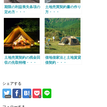
期限の利益喪失条項の
土地売買契約書の作り
定め方・・・
方・・・
土地売買契約の残金回
借地借家法と土地賃貸
収の先取特権・・・
借契約・・・
シェアする
error
0
0
フォローする