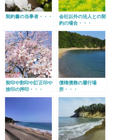
契約書の当事者・・・
会社以外の法人との契
約の場合・・・
契印や割印や訂正印や
債権債務の履行場
捨印の押印・・・
所・・・