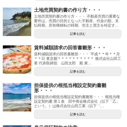
土地売買契約書の作り方・・・
土地売買契約書の作り方・・・ 不動産売買の重要な
要件は、売買の目的となった不動産、代金の額、支
払時期、所有権移転の時期、売主と買主を特定す...
記事を読む
賃料減額請求の回答書雛形・・・
賃料減額請求の回答書雛形・・・ 平成＊＊年＊＊月
＊＊日 東京都＊＊＊＊＊＊＊＊＊＊ 株式会社山田工
業 代表取締役 山田太郎 殿 東...
記事を読む
担保提供の根抵当権設定契約書雛
形・・・
担保提供の根抵当権設定契約書雛形・・・ 根抵当権
設定契約書 第１条 田中商会株式会社（以下「乙」
という。）は株式会社山田工業（以下「...
記事を読む