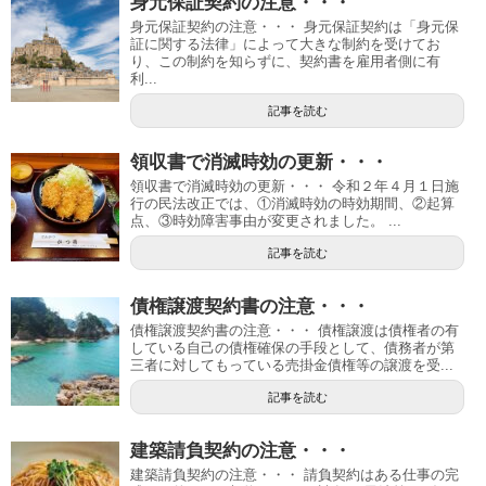
身元保証契約の注意・・・
身元保証契約の注意・・・ 身元保証契約は「身元保
証に関する法律」によって大きな制約を受けてお
り、この制約を知らずに、契約書を雇用者側に有
利...
記事を読む
領収書で消滅時効の更新・・・
領収書で消滅時効の更新・・・ 令和２年４月１日施
行の民法改正では、①消滅時効の時効期間、②起算
点、③時効障害事由が変更されました。 ...
記事を読む
債権譲渡契約書の注意・・・
債権譲渡契約書の注意・・・ 債権譲渡は債権者の有
している自己の債権確保の手段として、債務者が第
三者に対してもっている売掛金債権等の譲渡を受...
記事を読む
建築請負契約の注意・・・
建築請負契約の注意・・・ 請負契約はある仕事の完