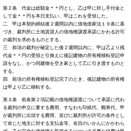
第２条 代金は総額金＊＊円とし、乙は甲に対し手付金と
して金＊＊円を本日支払い、甲はこれを受領した。
二 甲は本契約締結後２週間以内に借地借家法１９条に基
づき、裁判所に土地賃貸人の借地権譲渡承諾にかわる許可
の裁判を求めるものとする。
三 前項の裁判が確定した後２週間以内に、甲は乙より残
代金＊＊円の受領と引換えに後記建物の所有権移転登記申
請をなし、かつ同建物を空き家として乙に引き渡すものと
する。
四 前項の所有権移転登記完了のとき、後記建物の所有権
は甲より乙に移転する。
第３条 前条第２項記載の借地権譲渡について承諾に代わ
る裁判の申立に要する費用、すなわち印紙代、郵券代、甲
が裁判所に出頭する費用、並びに裁判所が許可の条件とし
て命じた地主に対する支払金等、名目のいかんにかかわら