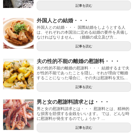
記事を読む
外国人との結婚・・・
外国人との結婚・・・ 国際結婚をしようとする人
は、それぞれの本国法に定める結婚の要件を具備し
なければなりません。 （婚姻の成立及び方...
記事を読む
夫の性的不能の離婚の慰謝料・・・
夫の性的不能の離婚の慰謝料・・・ 結婚するまで夫
が性的不能であったことを隠し、それが理由で離婚
することになった場合に、その夫は慰謝料を支払...
記事を読む
男と女の慰謝料請求とは・・・
男と女の慰謝料請求とは・・・ 慰謝料とは、精神的
な損害を賠償する金銭をいいます。 では、どんな時
に慰謝料が発生するのでしょうか？ ...
記事を読む