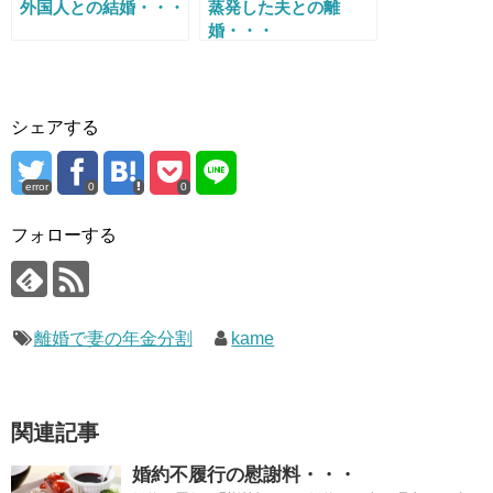
外国人との結婚・・・
蒸発した夫との離
婚・・・
シェアする
error
0
0
フォローする
離婚で妻の年金分割
kame
関連記事
婚約不履行の慰謝料・・・