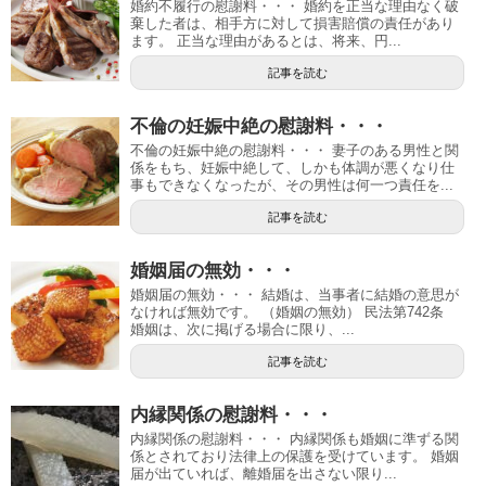
婚約不履行の慰謝料・・・ 婚約を正当な理由なく破
棄した者は、相手方に対して損害賠償の責任があり
ます。 正当な理由があるとは、将来、円...
記事を読む
不倫の妊娠中絶の慰謝料・・・
不倫の妊娠中絶の慰謝料・・・ 妻子のある男性と関
係をもち、妊娠中絶して、しかも体調が悪くなり仕
事もできなくなったが、その男性は何一つ責任を...
記事を読む
婚姻届の無効・・・
婚姻届の無効・・・ 結婚は、当事者に結婚の意思が
なければ無効です。 （婚姻の無効） 民法第742条
婚姻は、次に掲げる場合に限り、...
記事を読む
内縁関係の慰謝料・・・
内縁関係の慰謝料・・・ 内縁関係も婚姻に準ずる関
係とされており法律上の保護を受けています。 婚姻
届が出ていれば、離婚届を出さない限り...