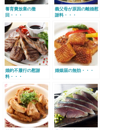
養育費放棄の撤
義父母が原因の離婚慰
回・・・
謝料・・・
婚約不履行の慰謝
婚姻届の無効・・・
料・・・