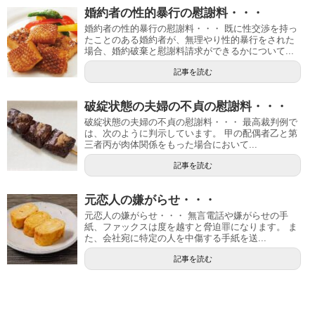
婚約者の性的暴行の慰謝料・・・
婚約者の性的暴行の慰謝料・・・ 既に性交渉を持っ
たことのある婚約者が、無理やり性的暴行をされた
場合、婚約破棄と慰謝料請求ができるかについて...
記事を読む
破綻状態の夫婦の不貞の慰謝料・・・
破綻状態の夫婦の不貞の慰謝料・・・ 最高裁判例で
は、次のように判示しています。 甲の配偶者乙と第
三者丙が肉体関係をもった場合において...
記事を読む
元恋人の嫌がらせ・・・
元恋人の嫌がらせ・・・ 無言電話や嫌がらせの手
紙、ファックスは度を越すと脅迫罪になります。 ま
た、会社宛に特定の人を中傷する手紙を送...
記事を読む