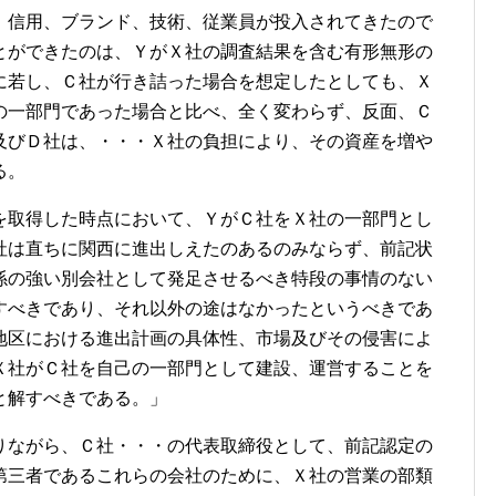
、信用、ブランド、技術、従業員が投入されてきたので
とができたのは、ＹがＸ社の調査結果を含む有形無形の
に若し、Ｃ社が行き詰った場合を想定したとしても、Ｘ
の一部門であった場合と比べ、全く変わらず、反面、Ｃ
及びＤ社は、・・・Ｘ社の負担により、その資産を増や
る。
を取得した時点において、ＹがＣ社をＸ社の一部門とし
社は直ちに関西に進出しえたのあるのみならず、前記状
係の強い別会社として発足させるべき特段の事情のない
すべきであり、それ以外の途はなかったというべきであ
地区における進出計画の具体性、市場及びその侵害によ
Ｘ社がＣ社を自己の一部門として建設、運営することを
と解すべきである。」
りながら、Ｃ社・・・の代表取締役として、前記認定の
第三者であるこれらの会社のために、Ｘ社の営業の部類