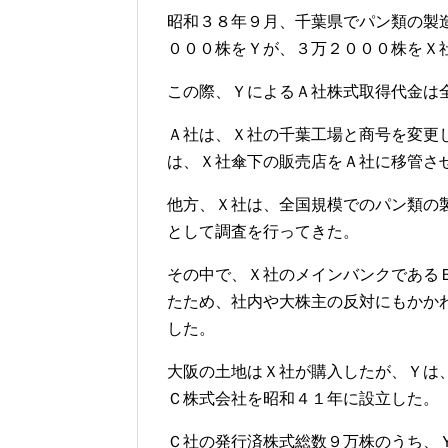
昭和３８年９月、千葉県でパン類の製
０００株をＹが、３万２０００株をＸ
この際、ＹによるＡ社株式取得代金は
Ａ社は、Ｘ社の千葉工場と商号を変更
は、Ｘ社傘下の販売店をＡ社に移管さ
他方、Ｘ社は、全国規模でのパン類の
として調査を行ってきた。
その中で、Ｘ社のメインバンクである
たため、社内や大株主の反対にもかか
した。
大阪の土地はＸ社が購入したが、Ｙは
Ｃ株式会社を昭和４１年に設立した。
Ｃ社の発行済株式総数９万株のうち、