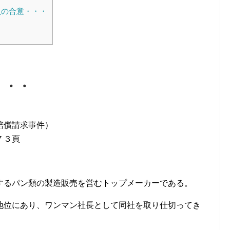
員の合意・・・
・・・
賠償請求事件）
７３頁
するパン類の製造販売を営むトップメーカーである。
地位にあり、ワンマン社長として同社を取り仕切ってき