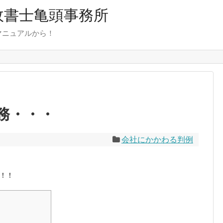
行政書士亀頭事務所
マニュアルから！
務・・・
会社にかかわる判例
！！