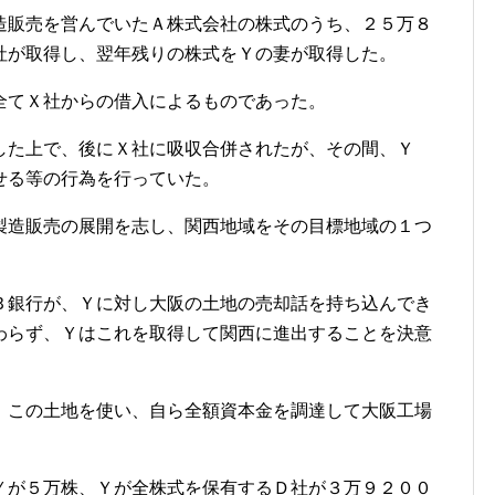
造販売を営んでいたＡ株式会社の株式のうち、２５万８
社が取得し、翌年残りの株式をＹの妻が取得した。
全てＸ社からの借入によるものであった。
した上で、後にＸ社に吸収合併されたが、その間、Ｙ
せる等の行為を行っていた。
製造販売の展開を志し、関西地域をその目標地域の１つ
Ｂ銀行が、Ｙに対し大阪の土地の売却話を持ち込んでき
わらず、Ｙはこれを取得して関西に進出することを決意
、この土地を使い、自ら全額資本金を調達して大阪工場
Ｙが５万株、Ｙが全株式を保有するＤ社が３万９２００