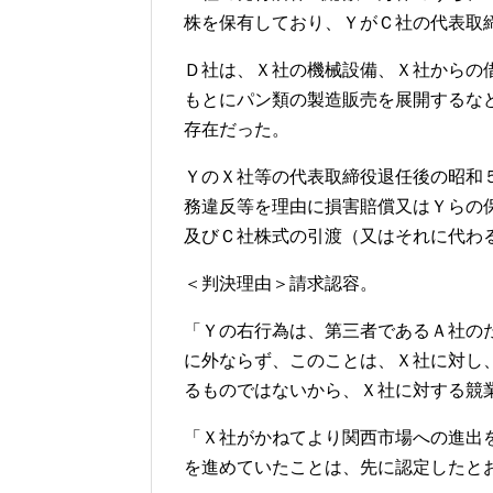
株を保有しており、ＹがＣ社の代表取
Ｄ社は、Ｘ社の機械設備、Ｘ社からの
もとにパン類の製造販売を展開するな
存在だった。
ＹのＸ社等の代表取締役退任後の昭和
務違反等を理由に損害賠償又はＹらの
及びＣ社株式の引渡（又はそれに代わ
＜判決理由＞請求認容。
「Ｙの右行為は、第三者であるＡ社の
に外ならず、このことは、Ｘ社に対し
るものではないから、Ｘ社に対する競
「Ｘ社がかねてより関西市場への進出
を進めていたことは、先に認定したと