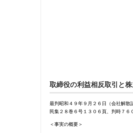
取締役の利益相反取引と株
最判昭和４９年９月２６日（会社解散
民集２８巻６号１３０６頁、判時７６
＜事実の概要＞