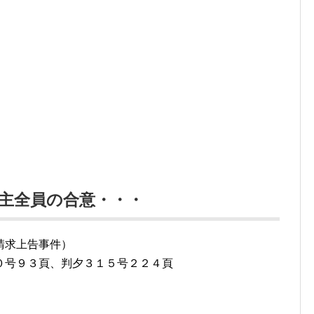
主全員の合意・・・
請求上告事件）
０号９３頁、判夕３１５号２２４頁