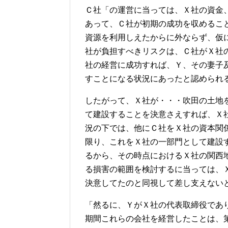
Ｃ社「の運営に当っては、Ｘ社の資金
あって、Ｃ社が初期の成功を収めるこ
資源を利用しえたからに外ならず、仮
社が負担すべきリスクは、Ｃ社がＸ社
社の経営に成功すれば、Ｙ、その妻子
すことになる状況にあったと認められ
したがって、Ｘ社が・・・吹田の土地
て建設することを決意さえすれば、Ｘ
況の下では、他にＣ社をＸ社の資本関
限り、これをＸ社の一部門として建設
るから、その時点におけるＸ社の関西
る損害の範囲を検討するに当っては、
決意してたのと同視して差し支えない
「然るに、ＹがＸ社の代表取締役であ
期間これらの会社を経営したことは、