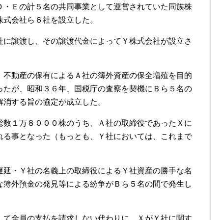
Ｄ・Ｅの計５名の共同事業として運営されていた同族株
株式会社ら６社を設立した。
社に譲渡し、その譲渡代金によってＹ株式会社が設立さ
、不動産の保有によるＡ社の簿外資産の保全増殖を目的
ったが、昭和３６年、国税庁の査察を契機にＢら５名の
解消する旨の協定が成立した。
総数１万８０００株のうち、Ａ社の取締役であったＸに
れる事となった（もっとも、Ｙ社においては、これまで
遅延・Ｙ社の名義上の取締役によるＹ社資産の勝手な名
な簿外預金の発見等による紛争がＢら５名の間で発生し
して金員の支払を請求しない代わりに、ＸがＹ社に関す