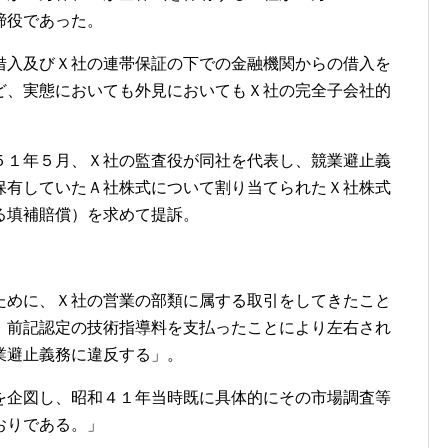
締役であった。
借入及びＸ社の連帯保証の下での金融機関からの借入を
ど、実態においても外見においてもＸ社の完全子会社的
５１年５月、Ｘ社の監査役が同社を代表し、競業避止義
保有していたＡ社株式について割り当てられたＸ社株式
る填補賠償）を求めて提訴。
ために、Ｘ社の営業の部類に属する取引をしてきたこと
、前記認定の技術指導料を支払ったことにより左右され
業避止義務に違反する」。
を企図し、昭和４１年当時既に具体的にその市場調査等
おりである。」