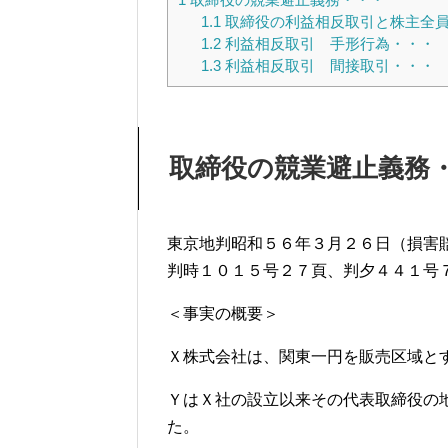
1.1
取締役の利益相反取引と株主全
1.2
利益相反取引 手形行為・・・
1.3
利益相反取引 間接取引・・・
取締役の競業避止義務
東京地判昭和５６年３月２６日（損害
判時１０１５号２７頁、判夕４４１号
＜事実の概要＞
Ｘ株式会社は、関東一円を販売区域と
ＹはＸ社の設立以来その代表取締役の
た。