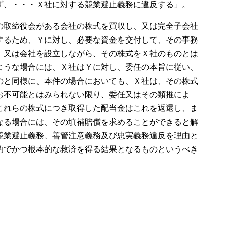
ず、・・・Ｘ社に対する競業避止義務に違反する」。
の取締役会がある会社の株式を買収し、又は完全子会社
するため、Ｙに対し、必要な資金を交付して、その事務
、又は会社を設立しながら、その株式をＸ社のものとは
ような場合には、Ｘ社はＹに対し、委任の本旨に従い、
のと同様に、本件の場合においても、Ｘ社は、その株式
お不可能とはみられない限り、委任又はその類推によ
これらの株式につき取得した配当金はこれを返還し、ま
なる場合には、その填補賠償を求めることができると解
競業避止義務、善管注意義務及び忠実義務違反を理由と
的でかつ根本的な救済を得る結果となるものというべき