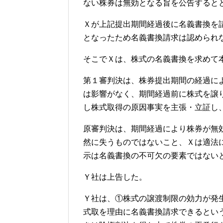
ない株券は無効となる旨を公告すると
Ｘが上記提出期間経過後に名義書換を
となったため名義書換請求は認められ
そこでＸは、株式の名義書換を求めて
第１審判決は、株券提出期間の経過に
は影響がなく、期間経過前に株式を譲
し株式取得の原因事実を主張・立証し
原審判決は、期間経過により株券が無
然に失うものではないこと、Ｘは適法
示は名義書換の不可欠の要素ではない
Ｙ社は上告した。
Ｙ社は、①株式の譲渡制限の効力が発
式取を理由に名義書換請求できるとい