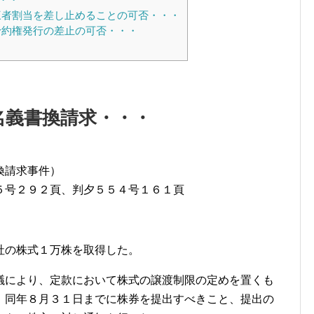
者割当を差し止めることの可否・・・
約権発行の差止の可否・・・
・
名義書換請求・・・
換請求事件）
５号２９２頁、判夕５５４号１６１頁
社の株式１万株を取得した。
議により、定款において株式の譲渡制限の定めを置くも
、同年８月３１日までに株券を提出すべきこと、提出の