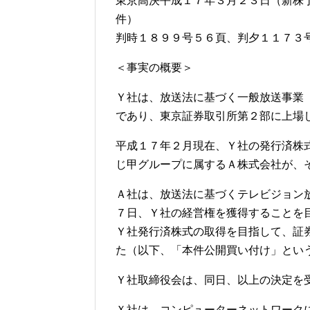
東京高決平成１７年３月２３日（新株
件）
判時１８９９号５６頁、判夕１１７３
＜事実の概要＞
Ｙ社は、放送法に基づく一般放送事業
であり、東京証券取引所第２部に上場
平成１７年２月現在、Ｙ社の発行済株
じ甲グループに属するＡ株式会社が、
Ａ社は、放送法に基づくテレビジョン
７日、Ｙ社の経営権を獲得することを
Ｙ社発行済株式の取得を目指して、証
た（以下、「本件公開買い付け」とい
Ｙ社取締役会は、同日、以上の決定を
Ｘ社は、コンピューターネットワーク