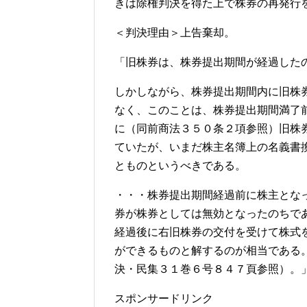
きは除権判決を得た上で株券の再発行
＜判決理由＞上告棄却。
「旧株券は、株券提出期間が経過した
しかしながら、株券提出期間内に旧株
なく、このことは、株券提出期間満了
に（同前商法３５０条２項参照）旧株
ていたが、いまだ株主名簿上の名義書
とものというべきである。
・・・株券提出期間経過前に株主とな
券が株券としては無効となったのちで
経過後に右旧株券の交付を受けて株式
ができるものと解するのが相当である
決・民集３１巻６号８４７頁参照）。
スポンサードリンク