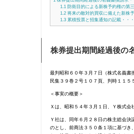
1.1
防衛目的による新株予約権の第三
1.2
将来の敵対的買収に備えた新株予
1.3
累積投票と招集通知の記載・・
株券提出期間経過後の
最判昭和６０年３月７日（株式名義書
民集３９巻２号１０７頁、判時１１５
＜事実の概要＞
Ｘは、昭和５４年３月１日、Ｙ株式会
Ｙ社は、同年６月２８日の株主総会決
のとし、前商法３５０条１項に基づき