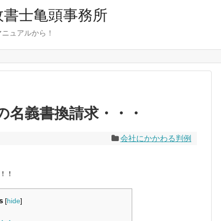
行政書士亀頭事務所
マニュアルから！
の名義書換請求・・・
会社にかかわる判例
！！
s
[
hide
]
・・