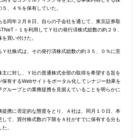
の５、４％を保有していた。
ある同年２月８日、自らの子会社を通じて、東京証券取
STNeT－１を利用してＹ社の発行済株式総数の約２９、
株を買い付けた。
るＹ社株式は、その発行済株式総数の約３５、０％に至
株主に対し、Ｙ社の普通株式全部の取得を希望する旨を
が保有するWebサイトをポータル化してシナジー効果を
甲グループとの業務提携を見据えていることを明らかに
務提携に否定的な態度をとり、Ａ社は、同月１０日、本
更して、買付株式数の下限をＡ社がすでに保有する分も
した。