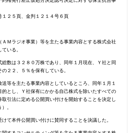
予約権発行差止仮処分決定認可決定に対する保全抗告事
号１２５頁、金判１２１４号６頁
（ＡＭラジオ事業）等を主たる事業内容とする株式会社
している。
式総数は３２８０万株であり、同年１月現在、Ｙ社と同
その２２、５％を保有している。
放送等を主たる事業内容としているところ、同年１月１
目的とし、Ｙ社保有にかかる自己株式を除いたすべての
券取引法に定める公開買い付けを開始することを決定し
う）。
受けて本件公開買い付けに賛同することを決議した。
に関するコンサルティング等を主たる事業内容とする株