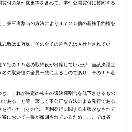
開買付の条件変更等を含めて、本件公開買付に賛同する
て、第三者割当の方法により４７２０個の新株予約権を
株式数は１万株、その全ての割当先はＡ社とされてい
はＹ社の１９名の取締役が出席していたが、当該決議は
５名の取締役の全員一致によるものであり、その１５名
つき、これが特定の株主の議決権割合を低下させるもの
のであること等、著しく不公正な方法による発行である
立を行った（その他、有利発行に関する主張がなされて
告審において主張が撤回されているため、ここでは省