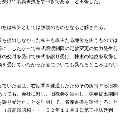
を受けて名義書換をすべきである、と主張した。
のちは株券としては無効のものとなると解される。
券を提出しなかった株主も株主たる地位を失うものでは
前に、したがって株式譲渡制限の定款変更の効力発生前
券の交付を受けて株式を譲り受け、株主の地位を取得し
換を受けていなかった者についても異なるところはない
っていた者は、右期間を徒過したためその所持する旧株
あっても、会社に対し、旧株券を呈示し、株券提出期間
を譲り受けたことを証明して、名義書換を請求すること
。（最高裁昭和・・・５２年１１月８日第三小法廷判
」