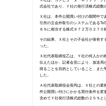
式会社であり、Ｙ社の発行済株式総数
Ｘ社は、本件公開買い付けの期間中で
引所の立会外取引のシステムであるTo
６％に相当する株式９７２万０２７０
その結果、Ｘ社とその子会社が保有す
った。
Ｘ社代表取締役乙は、Ｙ社の何人かの
伝えたほか、記者会見により、放送局
得ることを目的としていること、また
した。
Ａ社代表取締役会長丙は、Ｘ社との業
件公開買い付けにかかる買付条件を変
含めてＹ社発行済株式総数の２５％と