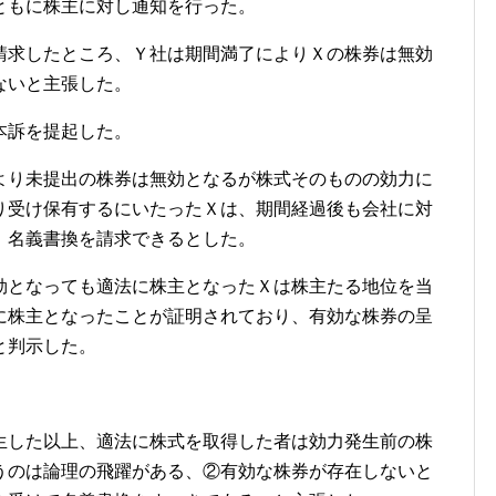
ともに株主に対し通知を行った。
請求したところ、Ｙ社は期間満了によりＸの株券は無効
ないと主張した。
本訴を提起した。
より未提出の株券は無効となるが株式そのものの効力に
り受け保有するにいたったＸは、期間経過後も会社に対
、名義書換を請求できるとした。
効となっても適法に株主となったＸは株主たる地位を当
に株主となったことが証明されており、有効な株券の呈
と判示した。
生した以上、適法に株式を取得した者は効力発生前の株
うのは論理の飛躍がある、②有効な株券が存在しないと