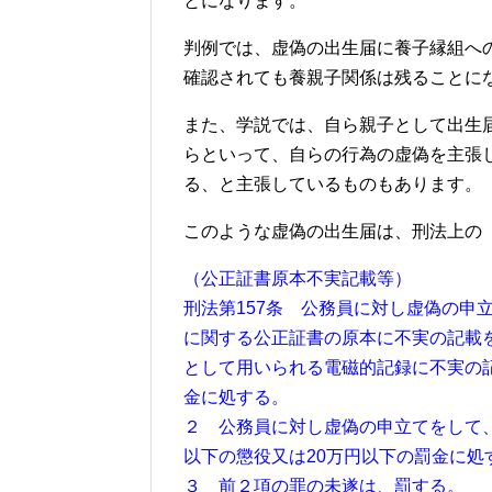
とになります。
判例では、虚偽の出生届に養子縁組へ
確認されても養親子関係は残ることに
また、学説では、自ら親子として出生
らといって、自らの行為の虚偽を主張
る、と主張しているものもあります。
このような虚偽の出生届は、刑法上の
（公正証書原本不実記載等）
刑法第157条 公務員に対し虚偽の申
に関する公正証書の原本に不実の記載
として用いられる電磁的記録に不実の
金に処する。
２ 公務員に対し虚偽の申立てをして
以下の懲役又は20万円以下の罰金に処
３ 前２項の罪の未遂は、罰する。