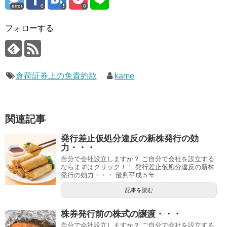
error
0
0
フォローする
倉荷証券上の免責約款
kame
関連記事
発行差止仮処分違反の新株発行の効
力・・・
自分で会社設立しますか？ ご自分で会社を設立する
ならまずはクリック！！ 発行差止仮処分違反の新株
発行の効力・・・ 最判平成５年...
記事を読む
株券発行前の株式の譲渡・・・
自分で会社設立しますか？ ご自分で会社を設立する