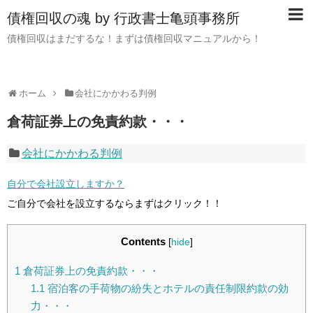
債権回収の魂 by 行政書士亀頭事務所
債権回収はまだするな！まずは債権回収マニュアルから！
ホーム
会社にかかわる判例
倉荷証券上の免責約款・・・
会社にかかわる判例
自分で会社設立しますか？
ご自分で会社を設立するならまずはクリック！！
Contents
[
hide
]
1
倉荷証券上の免責約款・・・
1.1
宿泊客の手荷物の紛失とホテルの責任制限約款の効
力・・・