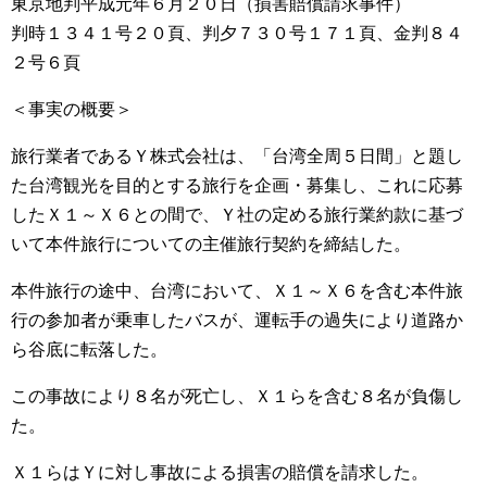
東京地判平成元年６月２０日（損害賠償請求事件）
判時１３４１号２０頁、判夕７３０号１７１頁、金判８４
２号６頁
＜事実の概要＞
旅行業者であるＹ株式会社は、「台湾全周５日間」と題し
た台湾観光を目的とする旅行を企画・募集し、これに応募
したＸ１～Ｘ６との間で、Ｙ社の定める旅行業約款に基づ
いて本件旅行についての主催旅行契約を締結した。
本件旅行の途中、台湾において、Ｘ１～Ｘ６を含む本件旅
行の参加者が乗車したバスが、運転手の過失により道路か
ら谷底に転落した。
この事故により８名が死亡し、Ｘ１らを含む８名が負傷し
た。
Ｘ１らはＹに対し事故による損害の賠償を請求した。