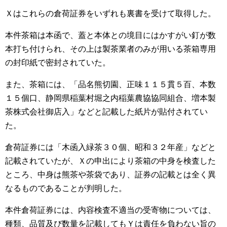
Ｘはこれらの倉荷証券をいずれも裏書を受けて取得した。
本件茶箱は本函で、蓋と本体との境目にはかすがい釘が数
本打ち付けられ、その上は製茶業者のみが用いる茶箱専用
の封印紙で密封されていた。
また、茶箱には、「品名熊切園、正味１１５貫５百、本数
１５個口、静岡県稲葉村堀之内稲葉農協協同組合、増本製
茶株式会社御店入」などと記載した紙片が貼付されてい
た。
倉荷証券には「木函入緑茶３０個、昭和３２年産」などと
記載されていたが、Ｘの申出により茶箱の中身を検査した
ところ、中身は熊茶や茶袋であり、証券の記載とは全く異
なるものであることが判明した。
本件倉荷証券には、内容検査不適当の受寄物については、
種類、品質及び数量を記載してもＹは責任を負わない旨の