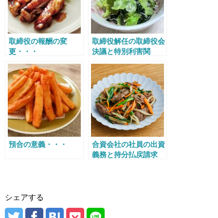
取締役の報酬の変
取締役解任の取締役会
更・・・
決議と特別利害関
係・・・
預合の意義・・・
合資会社の社員の出資
義務と持分払戻請求
権・・・
シェアする