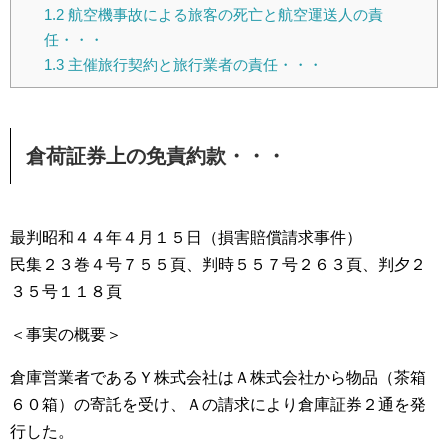
1.2
航空機事故による旅客の死亡と航空運送人の責
任・・・
1.3
主催旅行契約と旅行業者の責任・・・
倉荷証券上の免責約款・・・
最判昭和４４年４月１５日（損害賠償請求事件）
民集２３巻４号７５５頁、判時５５７号２６３頁、判夕２
３５号１１８頁
＜事実の概要＞
倉庫営業者であるＹ株式会社はＡ株式会社から物品（茶箱
６０箱）の寄託を受け、Ａの請求により倉庫証券２通を発
行した。