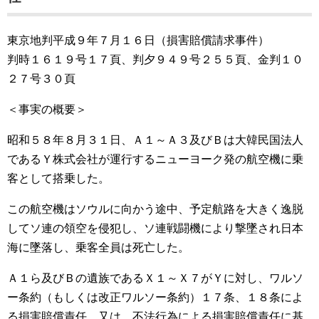
東京地判平成９年７月１６日（損害賠償請求事件）
判時１６１９号１７頁、判夕９４９号２５５頁、金判１０
２７号３０頁
＜事実の概要＞
昭和５８年８月３１日、Ａ１～Ａ３及びＢは大韓民国法人
であるＹ株式会社が運行するニューヨーク発の航空機に乗
客として搭乗した。
この航空機はソウルに向かう途中、予定航路を大きく逸脱
してソ連の領空を侵犯し、ソ連戦闘機により撃墜され日本
海に墜落し、乗客全員は死亡した。
Ａ１ら及びＢの遺族であるＸ１～Ｘ７がＹに対し、ワルソ
ー条約（もしくは改正ワルソー条約）１７条、１８条によ
る損害賠償責任、又は、不法行為による損害賠償責任に基