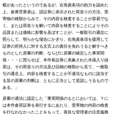
載があったというのであるが、右免責条項の効力を認めた
上、倉庫営業者は、該証券に表示された荷造りの方法、受
寄物の種類からみて、その内容を検査することが容易でな
く、または荷造りを解いて内容を検査することによりその
品質または価格に影響を及ぼすことが、一般取引の通念に
照らして、明らかな場合にかぎり、右免責条項を援用して
証券の所持人に対する文言上の責任を免れうると解すべき
ものとした原審の判断、ならびに原審の確定した事実関
係・・・に照らせば、本件各証券に表象された木函入り緑
茶は、その荷造りの方法及び品物の種類から見て、一般取
引の通念上、内容を検査することが不適当なものに該当す
る旨の原審の判断は、ともに正当として是認しうるもので
ある。」
原審の適法に認定した「事実関係のもとにおいては、Ｙに
は本件倉荷証券を発行するにあたり、受寄物の内容の検査
を行なわなかったことをもって、善良な管理者の注意義務