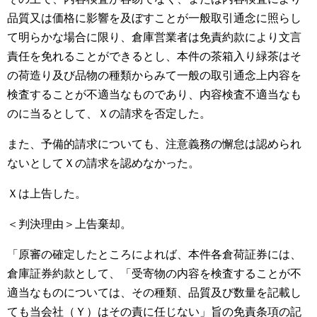
品質又は価格に影響を及ぼすことが一般取引通念に照らし
て明らかな場合に限り、倉庫営業者は免責約款により文言
責任を免れることができるとし、本件の茶箱入り緑茶はそ
の荷造り及び品物の種類からみて一般の取引通念上内容を
検査することが不適当なものであり、内容検査不適当なも
のに当るとして、Ｘの請求を否定した。
また、予備的請求についても、注意義務の懈怠は認められ
ないとしてＸの請求を認めなかった。
Ｘは上告した。
＜判決理由＞上告棄却。
「原審の確定したところによれば、本件各倉荷証券には、
倉庫証券約款として、「受寄物の内容を検査することが不
適当なものについては、その種類、品質及び数量を記載し
ても当会社（Ｙ）はその責に任じない」旨の免責条項の記