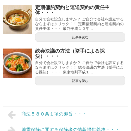
定期傭船契約と運送契約の責任主
体・・・
自分で会社設立しますか？ ご自分で会社を設立する
ならまずはクリック！！ 定期傭船契約と運送契約の
責任主体・・・ 最判平成１０年...
記事を読む
総会決議の方法（挙手による採
決）・・・
自分で会社設立しますか？ ご自分で会社を設立する
ならまずはクリック！！ 総会決議の方法（挙手によ
る採決）・・・ 東京地判平成１...
記事を読む
商法５８０条１項の趣旨・・・
地震保険に関する保険者の情報提供義務・・・