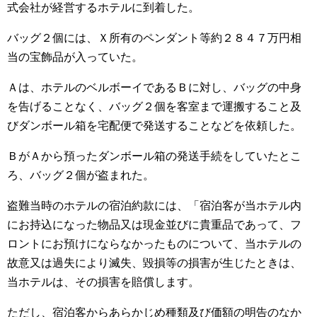
式会社が経営するホテルに到着した。
バッグ２個には、Ｘ所有のペンダント等約２８４７万円相
当の宝飾品が入っていた。
Ａは、ホテルのベルボーイであるＢに対し、バッグの中身
を告げることなく、バッグ２個を客室まで運搬すること及
びダンボール箱を宅配便で発送することなどを依頼した。
ＢがＡから預ったダンボール箱の発送手続をしていたとこ
ろ、バッグ２個が盗まれた。
盗難当時のホテルの宿泊約款には、「宿泊客が当ホテル内
にお持込になった物品又は現金並びに貴重品であって、フ
ロントにお預けにならなかったものについて、当ホテルの
故意又は過失により滅失、毀損等の損害が生じたときは、
当ホテルは、その損害を賠償します。
ただし、宿泊客からあらかじめ種類及び価額の明告のなか