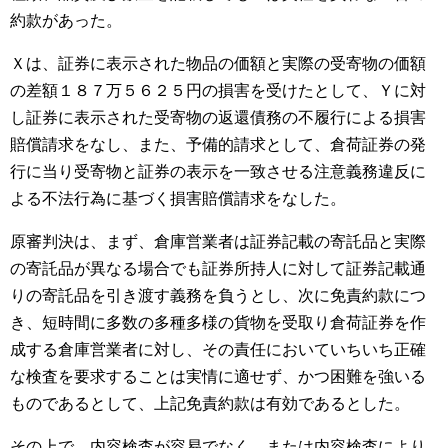
約款があった。
Ｘは、証券に表示された物品の価額と実際の受寄物の価額
の差額１８７万５６２５円の損害を受けたとして、Ｙに対
し証券に表示された受寄物の返還債務の不履行による損害
賠償請求をなし、また、予備的請求として、倉荷証券の発
行に当り受寄物と証券の表示を一致させる注意義務違反に
よる不法行為に基づく損害賠償請求をなした。
原審判決は、まず、倉庫営業者は証券記載の寄託品と実際
の寄託品が異なる場合でも証券所持人に対して証券記載通
りの寄託品を引き渡す義務を負うとし、次に免責約款につ
き、短時間に多数の多種多様の貨物を受取り倉荷証券を作
成する倉庫営業者に対し、その責任においていちいち正確
な検査を要求することは実情に適せず、かつ困難を強いる
ものであるとして、上記免責約款は有効であるとした。
その上で、内容検査が容易でなく、または内容検査により