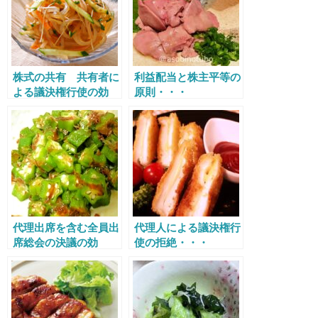
株式の共有 共有者に
利益配当と株主平等の
よる議決権行使の効
原則・・・
力・・・
代理出席を含む全員出
代理人による議決権行
席総会の決議の効
使の拒絶・・・
力・・・