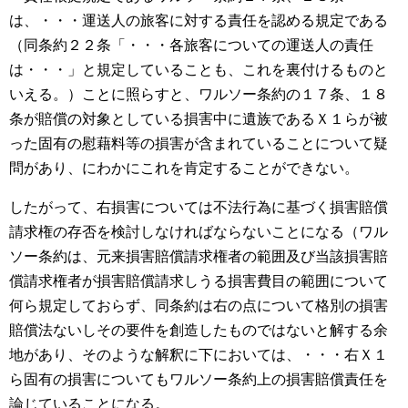
は、・・・運送人の旅客に対する責任を認める規定である
（同条約２２条「・・・各旅客についての運送人の責任
は・・・」と規定していることも、これを裏付けるものと
いえる。）ことに照らすと、ワルソー条約の１７条、１８
条が賠償の対象としている損害中に遺族であるＸ１らが被
った固有の慰藉料等の損害が含まれていることについて疑
問があり、にわかにこれを肯定することができない。
したがって、右損害については不法行為に基づく損害賠償
請求権の存否を検討しなければならないことになる（ワル
ソー条約は、元来損害賠償請求権者の範囲及び当該損害賠
償請求権者が損害賠償請求しうる損害費目の範囲について
何ら規定しておらず、同条約は右の点について格別の損害
賠償法ないしその要件を創造したものではないと解する余
地があり、そのような解釈に下においては、・・・右Ｘ１
ら固有の損害についてもワルソー条約上の損害賠償責任を
論じていることになる。