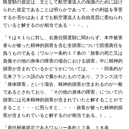
限度額の規定は、主として航空運送人の保護のために設け
られた規定であることは明らかであって、その利益を享受
するか否かはあくまでも航空運送人も自由意思に委ねられ
ていると解するのが相当である・・・。」
「ＹはＸ１らに対し、右責任限度額に関わらず、本件被害
者らが被った精神的損害を含む全損害について賠償責任を
負うものである（ワルソー条約１７条の「旅客の死亡又は
負傷その他の身体の障害の場合における損害」中に精神的
損害が含まれているかどうかについては、・・・同条約が
元来フランス語のみで書かれたものであり、フランス法で
「身体障害」という場合、精神的損害が含まれるのが一般
であるとされており、「その他の身体の障害」についての
損害には元来精神的損害が含まれていたと解することがで
きること・・・に照らすと、・・・旅客が被った精神的損
害が含まられていると解するのが相当である。）。」
「責任根拠規定であるワルソー条約１７条、１８条