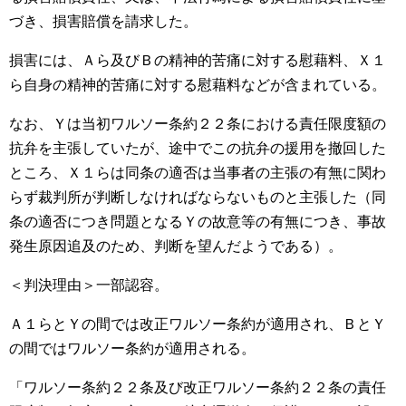
づき、損害賠償を請求した。
損害には、Ａら及びＢの精神的苦痛に対する慰藉料、Ｘ１
ら自身の精神的苦痛に対する慰藉料などが含まれている。
なお、Ｙは当初ワルソー条約２２条における責任限度額の
抗弁を主張していたが、途中でこの抗弁の援用を撤回した
ところ、Ｘ１らは同条の適否は当事者の主張の有無に関わ
らず裁判所が判断しなければならないものと主張した（同
条の適否につき問題となるＹの故意等の有無につき、事故
発生原因追及のため、判断を望んだようである）。
＜判決理由＞一部認容。
Ａ１らとＹの間では改正ワルソー条約が適用され、ＢとＹ
の間ではワルソー条約が適用される。
「ワルソー条約２２条及び改正ワルソー条約２２条の責任