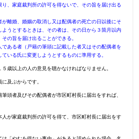
限り、家庭裁判所の許可を得ないで、その旨を届け出る
者が離婚、婚姻の取消し又は配偶者の死亡の日以後にそ
しようとするときは、その者は、その日から３箇月以内
、その旨を届け出ることができる。
人である者（戸籍の筆頭に記載した者又はその配偶者を
している氏に変更しようとするものに準用する。
１５歳以上の人の意見を聴かなければなりません。
員に及ぶからです。
籍筆頭者及びその配偶者が市区町村長に届出をすれば、
本人が家庭裁判所の許可を得て、市区町村長に届出をす
。
ては「やむを得ない事由」があると認められた場合、名