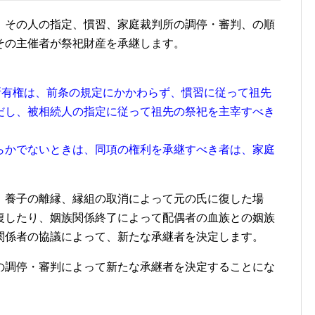
、その人の指定、慣習、家庭裁判所の調停・審判、の順
その主催者が祭祀財産を承継します。
所有権は、前条の規定にかかわらず、慣習に従って祖先
だし、被相続人の指定に従って祖先の祭祀を主宰すべき
らかでないときは、同項の権利を承継すべき者は、家庭
、養子の離縁、縁組の取消によって元の氏に復した場
復したり、姻族関係終了によって配偶者の血族との姻族
関係者の協議によって、新たな承継者を決定します。
の調停・審判によって新たな承継者を決定することにな