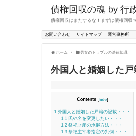
債権回収の魂 by 
債権回収はまだするな！まずは債権回収
お問い合わせ
サイトマップ
運営事務所
ホーム
男女のトラブルの法律知識
外国人と婚姻した戸
Contents
[
hide
]
1
外国人と婚姻した戸籍の記載・・・
1.1
氏や名を変更したい・・・
1.2
祭祀財産の承継方法・・・
1.3
祭祀主宰者指定の判例・・・