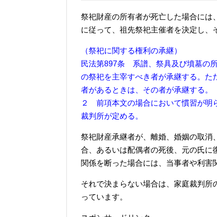
祭祀財産の所有者が死亡した場合には
に従って、祖先祭祀主催者を決定し、
（祭祀に関する権利の承継）
民法第897条 系譜、祭具及び墳墓の
の祭祀を主宰すべき者が承継する。た
者があるときは、その者が承継する。
２ 前項本文の場合において慣習が明
裁判所が定める。
祭祀財産承継者が、離婚、婚姻の取消
合、あるいは配偶者の死後、元の氏に
関係を断った場合には、当事者や利害
それで決まらない場合は、家庭裁判所
っています。