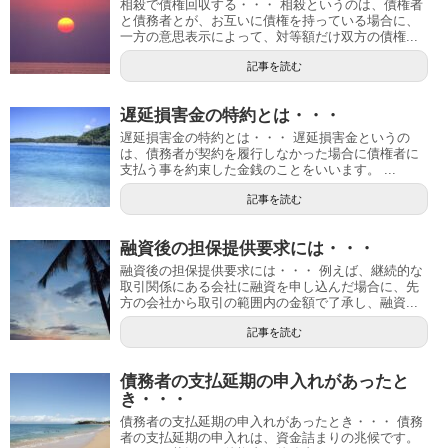
相殺で債権回収する・・・ 相殺というのは、債権者
と債務者とが、お互いに債権を持っている場合に、
一方の意思表示によって、対等額だけ双方の債権...
記事を読む
遅延損害金の特約とは・・・
遅延損害金の特約とは・・・ 遅延損害金というの
は、債務者が契約を履行しなかった場合に債権者に
支払う事を約束した金銭のことをいいます。 ...
記事を読む
融資後の担保提供要求には・・・
融資後の担保提供要求には・・・ 例えば、継続的な
取引関係にある会社に融資を申し込んだ場合に、先
方の会社から取引の範囲内の金額で了承し、融資...
記事を読む
債務者の支払延期の申入れがあったと
き・・・
債務者の支払延期の申入れがあったとき・・・ 債務
者の支払延期の申入れは、資金詰まりの兆候です。