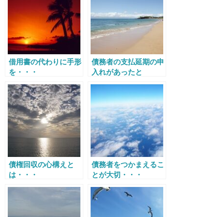
借用書の代わりに手形
債務者の支払延期の申
を・・・
入れがあったと
き・・・
債権回収の心構えと
債務者をつかまえるこ
は・・・
とが大切・・・