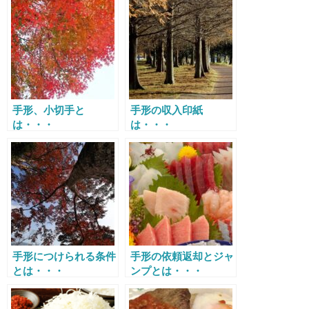
手形、小切手と
手形の収入印紙
は・・・
は・・・
手形につけられる条件
手形の依頼返却とジャ
とは・・・
ンプとは・・・