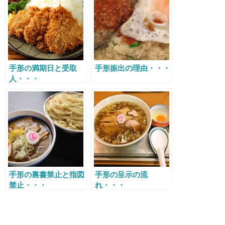
手形の満期日と受取
手形振出の理由・・・
人・・・
手形の裏書禁止と指図
手形の呈示の流
禁止・・・
れ・・・