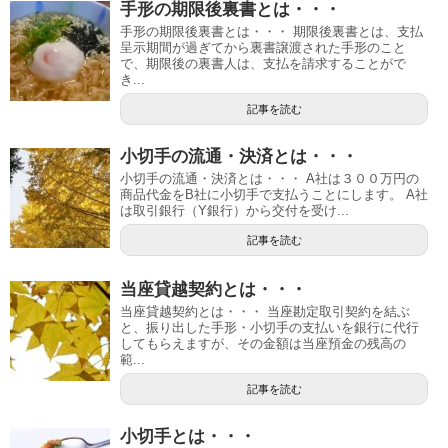
手形の期限後裏書とは・・・
手形の期限後裏書とは・・・ 期限後裏書とは、支払
呈示期間が過ぎてから裏書譲渡された手形のこと
で、期限後の裏書人は、支払を請求することがで
き...
記事を読む
小切手の流通・決済とは・・・
小切手の流通・決済とは・・・ A社は３００万円の
商品代金をB社に小切手で支払うことにします。 A社
は取引銀行（Y銀行）から交付を受け...
記事を読む
当座貸越契約とは・・・
当座貸越契約とは・・・ 当座勘定取引契約を結ぶ
と、振り出した手形・小切手の支払いを銀行に代行
してもらえますが、その金額は当座預金の残高の
範...
記事を読む
小切手とは・・・