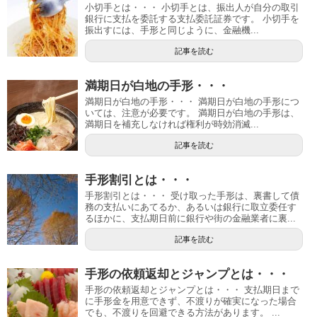
小切手とは・・・ 小切手とは、振出人が自分の取引
銀行に支払を委託する支払委託証券です。 小切手を
振出すには、手形と同じように、金融機...
記事を読む
満期日が白地の手形・・・
満期日が白地の手形・・・ 満期日が白地の手形につ
いては、注意が必要です。 満期日が白地の手形は、
満期日を補充しなければ権利が時効消滅...
記事を読む
手形割引とは・・・
手形割引とは・・・ 受け取った手形は、裏書して債
務の支払いにあてるか、あるいは銀行に取立委任す
るほかに、支払期日前に銀行や街の金融業者に裏...
記事を読む
手形の依頼返却とジャンプとは・・・
手形の依頼返却とジャンプとは・・・ 支払期日まで
に手形金を用意できず、不渡りが確実になった場合
でも、不渡りを回避できる方法があります。 ...