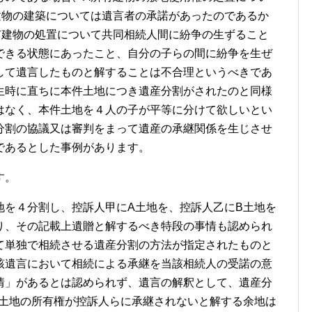
建物の建築については遺言者の承諾があったのであるか
有建物の処置について共同相続人間に紛争の生ずること
できる状態にあったこと、自分の子らの間に紛争を生ぜ
して遺言したものと解することは不合理というべきであ
生時に直ちに本件土地につき遺産分割がされたのと同様
はなく、本件土地を４人の子が平等に分けて欲しいとい
分割の協議又は審判をまって遺産の承継関係を生じさせ
であるとした事例があります。
す。
地を４分割し、控訴人甲にA土地を、控訴人乙にB土地を
り、その記載上遺贈と解するべき特段の事情も認められ
て単独で相続させる遺産分割の方法が指定されたものと
該遺言において相続による承継を当該相続人の受諾の意
情」があるとは認められず、遺言の解釈として、遺産分
B土地の所有権が控訴人らに承継されないと解する余地は