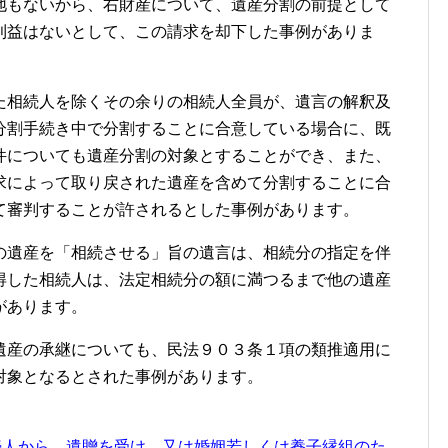
地もないから、右財産について、遺産分割の前提として
利益はないとして、この請求を却下した事例がありま
た相続人を除くその余りの相続人全員が、遺言の解釈及
分割手続き中で分割することに合意している場合に、既
件についても遺産分割の対象とすることができ、また、
求によって取り戻された遺産を含めて分割することに合
て審判することが許されるとした事例があります。
の遺産を「相続させる」旨の遺言は、相続分の指定を伴
得した相続人は、法定相続分の額に満つるまで他の遺産
があります。
遺産の承継についても、民法９０３条１項の類推適用に
対象となるとされた事例があります。
続人から、遺贈を受け、又は婚姻若しくは養子縁組のた