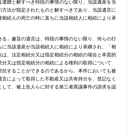
は遺贈と解すべき特段の事情のない限り、当該遺産を当
の方法が指定されたものと解すべきであり、当該遺言に
被相続人の死亡の時に直ちに当該相続人に相続により承
せる」趣旨の遺言は、特段の事情のない限り、何らの行
ちに当該遺産が当該相続人に相続により承継され、「相
転は、法定相続分又は指定相続分の相続の場合と本質的
続分又は指定相続分の相続による権利の取得について
対抗することができるのであるから、本件においても被
遺言によって取得した不動産又は共有持分を、登記なく
として、被上告人らに対する第三者異議事件の請求を認