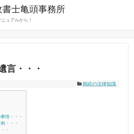
行政書士亀頭事務所
マニュアルから！
遺言・・・
相続の法律知識
の事情・・・
事例・・・
・・・