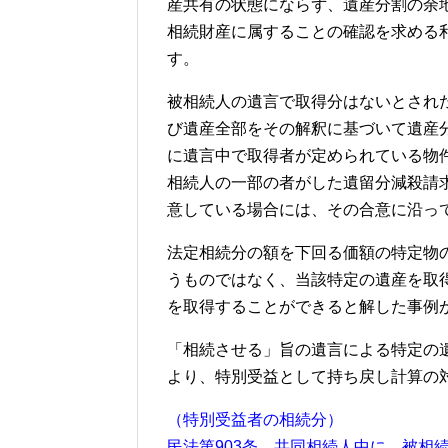
産共有の状態にならず、遺産分割の余
相続財産に属することの確認を求める
す。
被相続人の遺言で取得分はないとされ
び遺産全部をその解釈に基づいて遺産
に遺言中で取得者が定められている物
相続人の一部の者がした遺留分減殺請
意している場合には、その合意に沿っ
法定相続分の額を下回る価額の特定物
うものではなく、当該特定の遺産を取
を取得することができると解した事例
「相続させる」旨の遺言による特定の
より、特別受益として持ち戻し計算の
（特別受益者の相続分）
民法第903条 共同相続人中に、被相