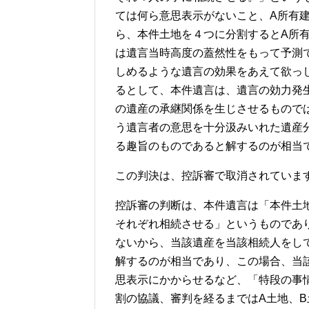
ては何ら意思表示がないこと、A所有
ら、本件土地を４つに分割するとA所
は遺言当時高度の蓋然性をもって予測
しめるような遺言の効果をあえて欲っ
るとして、本件遺言は、遺言の効力発
の遺産の承継関係を生じさせるもので
う遺言者の意思を十分汲みいれた遺産
る趣旨のものであると解するのが相当
この判決は、控訴審で取消されていま
控訴審の判断は、本件遺言は「本件土
それぞれ相続させる」というものであ
ないから、当該遺産を当該相続人をし
解するのが相当であり、この場合、当
思表示にかからせるなど、「特段の事
割の協議、審判を経るまではA土地、