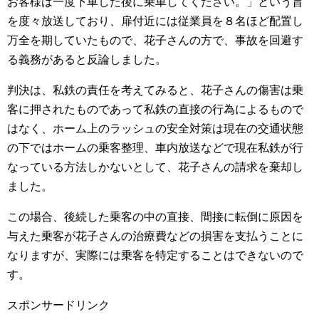
お客様は一度下車した後に乗車してください。」という旨
を度々放送しており、扉付近には従業員を８名ほど配置し
万全を期していたもので、花子さんの方で、事故を回避す
る義務があると反論しました。
判決は、私鉄の責任を考えてみると、花子さんの傷害は乗
客に押されたものであって私鉄の直接の行為によるもので
はなく、ホーム上のラッシュの安全対策は現在の交通状態
の下ではホームの乗客整理、車内放送などで現在私鉄が行
なっている方法しかないとして、花子さんの請求を棄却し
ました。
この場合、後続した乗客の中の直接、間接に転倒に原因を
与えた乗客が花子さんの治療費などの損害を支払うことに
なりますが、実際には乗客を特定することはできないので
す。
スポンサードリンク