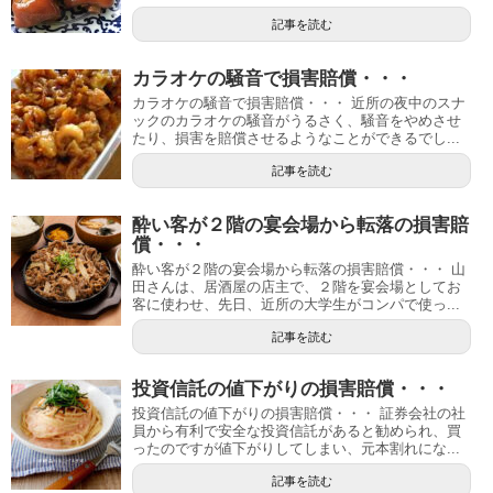
記事を読む
カラオケの騒音で損害賠償・・・
カラオケの騒音で損害賠償・・・ 近所の夜中のスナ
ックのカラオケの騒音がうるさく、騒音をやめさせ
たり、損害を賠償させるようなことができるでし...
記事を読む
酔い客が２階の宴会場から転落の損害賠
償・・・
酔い客が２階の宴会場から転落の損害賠償・・・ 山
田さんは、居酒屋の店主で、２階を宴会場としてお
客に使わせ、先日、近所の大学生がコンパで使っ...
記事を読む
投資信託の値下がりの損害賠償・・・
投資信託の値下がりの損害賠償・・・ 証券会社の社
員から有利で安全な投資信託があると勧められ、買
ったのですが値下がりしてしまい、元本割れにな...
記事を読む