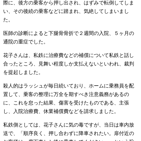
際に、後方の乗客から押し出され、はずみで転倒してしま
い、その後続の乗客などに踏まれ、気絶してしまいまし
た。
医師の診断によると下腿骨骨折で２週間の入院、５ヶ月の
通院の重症でした。
花子さんは、私鉄に治療費などの補償について私鉄と話し
合ったところ、見舞い程度しか支払えないといわれ、裁判
を提起しました。
殺人的はラッシュが毎日続いており、ホームに乗務員を配
置して、乗客の整理に万全を期すべき注意義務があるの
に、これを怠った結果、傷害を受けたものである、主張
し、入院治療費、休業補償費などを請求しました。
私鉄側としては、花子さんに気の毒ですが、当日は車内放
送で、「順序良く、押し合わずに降車されたい。扉付近の