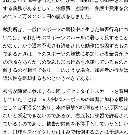
れによって傷害を与えたのだから、事故による損害を賠償
する義務があるとして、治療費、慰謝料、弁護士費用を含
めて３７万８２００円の請求をしました。
裁判所は、一般にスポーツの競技中に生じた加害行為につ
いては、それがそのスポーツのルールに著しく反すること
がなく、かつ通常予測され許容された動作に起因するもの
であるときは、そのスポーツの競技に参加した者全員がそ
の危険をあらかじめ受忍し加害行為を承諾しているものと
解するのが相当であり、このような場合、加害者の行為は
違法性を阻却するものというべきである。
被告が練習に参加するに際してセミタイトスカートを着用
していたことは、９人制バレーボールの練習に加わる服装
としては不適切であり、本件事故の転倒もそれが原因では
ないと断定できないのであるが、右服装は練習で許容され
ているものであり、被告が前衛を不得手としていたとはい
え、飛球をスパイクしたはずみで転倒することは予測され