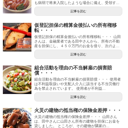
も病弱で将来入院したような場合に備え、受領す...
記事を読む
仮登記担保の精算金後払いの所有権移
転・・・
仮登記担保の精算金後払いの所有権移転・・・ 山田
さんは、金融業者である田中さんから、所有の不動
産を担保にし、４５０万円のお金を借り、次のよ...
記事を読む
組合活動を理由の不当解雇の損害賠
償・・・
組合活動を理由の不当解雇の損害賠償・・・ 使用者
は不利益取扱いや支配人介入に該当する不当労働行
為を禁止されています。 使用者が不利益...
記事を読む
火災の建物の抵当権の保険金差押・・・
火災の建物の抵当権の保険金差押・・・ 山田さん
は、田中さんに山田さん所有の建物を担保にお金を
貸しました。 ところが、その建物が隣家の...