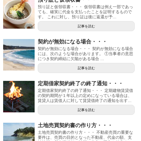
預り証と仮領収書・・・ 仮領収書は例え一部であっ
ても、確実に代金を支払ったことを証明するもので
す。 これに対し、預り証は後に返還が予...
記事を読む
契約が無効になる場合・・・
契約が無効になる場合・・・ 契約が無効になる場合
には、次のような場合があります。 ①当事者の意思
につき契約締結に欠陥がある場合 ...
記事を読む
定期借家契約終了の終了通知・・・
定期借家契約終了の終了通知・・・ 定期建物賃貸借
の契約期間が１年以上の定めになっている場合は、
賃貸人は賃借人に対して賃貸借終了の通知を出す...
記事を読む
土地売買契約書の作り方・・・
土地売買契約書の作り方・・・ 不動産売買の重要な
要件は、売買の目的となった不動産、代金の額、支