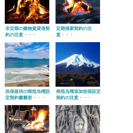
非定期の建物賃貸借契
定期借家契約の注
約の注意・・・
意・・・
担保提供の根抵当権設
根抵当権追加担保設定
定契約書雛形・・・
契約の注意・・・