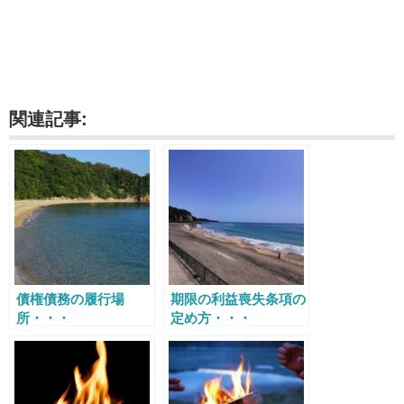
関連記事:
債権債務の履行場
期限の利益喪失条項の
所・・・
定め方・・・