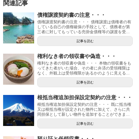
関連記事
債権譲渡契約書の注意・・・
債権譲渡契約書の注意・・・ 債権譲渡は債権者の有
している自己の債権確保の手段として、債務者が第
三者に対してもっている売掛金債権等の譲渡を受...
記事を読む
権利なき者の領収書や偽造・・・
権利なき者の領収書や偽造・・・ 本物の領収書をも
ってきた者がいた場合、その者に弁済の受領権限は
なく、外観上は受領権限があるかのように見える...
記事を読む
根抵当権追加担保設定契約の注意・・・
根抵当権追加担保設定契約の注意・・・ 既に抵当権
又は根抵当権が設定された物件に加えて、さらに共
同担保として新しい物件を追加することができま...
記事を読む
預り証と仮領収書・・・