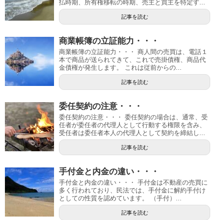
払時期、所有権移転の時期、売主と買主を特定す...
記事を読む
商業帳簿の立証能力・・・
商業帳簿の立証能力・・・ 商人間の売買は、電話１
本で商品が送られてきて、これで売掛債権、商品代
金債権が発生します。 これは従前からの...
記事を読む
委任契約の注意・・・
委任契約の注意・・・ 委任契約の場合は、通常、受
任者が委任者の代理人として行動する権限を含み、
受任者は委任者本人の代理人として契約を締結し...
記事を読む
手付金と内金の違い・・・
手付金と内金の違い・・・ 手付金は不動産の売買に
多く行われており、民法では、手付金に解約手付け
としての性質を認めています。 （手付）...
記事を読む