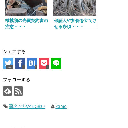
機械類の売買契約書の
保証人や担保を立てさ
注意・・・
せる条項・・・
シェアする
error
0
0
フォローする
署名と記名の違い
kame