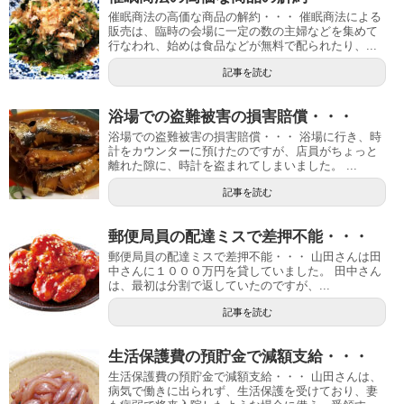
催眠商法の高価な商品の解約・・・ 催眠商法による
販売は、臨時の会場に一定の数の主婦などを集めて
行なわれ、始めは食品などが無料で配られたり、...
記事を読む
浴場での盗難被害の損害賠償・・・
浴場での盗難被害の損害賠償・・・ 浴場に行き、時
計をカウンターに預けたのですが、店員がちょっと
離れた隙に、時計を盗まれてしまいました。 ...
記事を読む
郵便局員の配達ミスで差押不能・・・
郵便局員の配達ミスで差押不能・・・ 山田さんは田
中さんに１０００万円を貸していました。 田中さん
は、最初は分割で返していたのですが、...
記事を読む
生活保護費の預貯金で減額支給・・・
生活保護費の預貯金で減額支給・・・ 山田さんは、
病気で働きに出られず、生活保護を受けており、妻